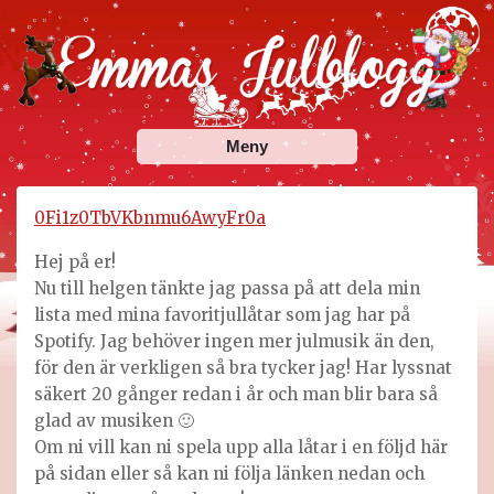
Skip
to
content
Emmas Julblogg
Julbloggar om julnyheter, julklappstips, julkalendrar,
Meny
adventskalendrar , julpyssel och julrecept!
0Fi1z0TbVKbnmu6AwyFr0a
Hej på er!
Nu till helgen tänkte jag passa på att dela min
lista med mina favoritjullåtar som jag har på
Spotify. Jag behöver ingen mer julmusik än den,
för den är verkligen så bra tycker jag! Har lyssnat
säkert 20 gånger redan i år och man blir bara så
glad av musiken 🙂
Om ni vill kan ni spela upp alla låtar i en följd här
på sidan eller så kan ni följa länken nedan och