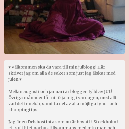
♥ Välkommen ska du vara till min julblogg! Här
skriver jag om alla de saker som just jag älskar med
julen ♥
Mellan augusti och januari är bloggen fylld av JUL!
Övriga månader får ni följa mig i vardagen, med allt
vad det innebär, samt ta del av alla möjliga fynd- och
shoppingtips!
Jag är en Delsbostinta som nu är bosatt i Stockholm i
ett gult litet parhus tillsammans med min man och