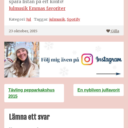
spara listan på ert konto!
Julmusik Emmas favoriter
Kategori:
Jul
Taggar:
julmusik
,
Spotify
23 oktober, 2015
Gilla
Inläggsnavigering
Tävling pepparkakshus
En nybliven julfavorit
2015
Lämna ett svar