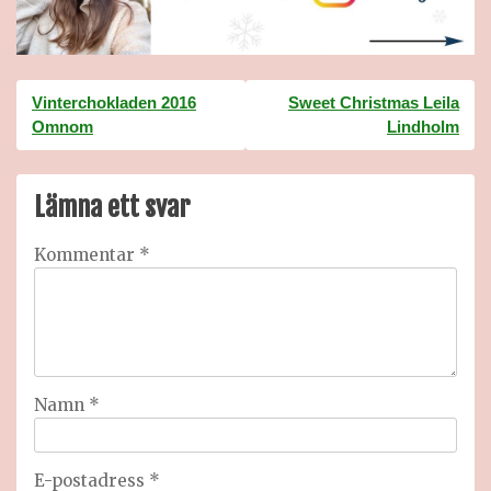
Inläggsnavigering
Vinterchokladen 2016
Sweet Christmas Leila
Omnom
Lindholm
Lämna ett svar
Kommentar
*
Namn
*
E-postadress
*