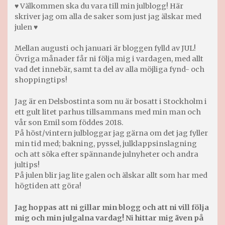
♥ Välkommen ska du vara till min julblogg! Här
skriver jag om alla de saker som just jag älskar med
julen ♥
Mellan augusti och januari är bloggen fylld av JUL!
Övriga månader får ni följa mig i vardagen, med allt
vad det innebär, samt ta del av alla möjliga fynd- och
shoppingtips!
Jag är en Delsbostinta som nu är bosatt i Stockholm i
ett gult litet parhus tillsammans med min man och
vår son Emil som föddes 2018.
På höst/vintern julbloggar jag gärna om det jag fyller
min tid med; bakning, pyssel, julklappsinslagning
och att söka efter spännande julnyheter och andra
jultips!
På julen blir jag lite galen och älskar allt som har med
högtiden att göra!
Jag hoppas att ni gillar min blogg och att ni vill följa
mig och min julgalna vardag! Ni hittar mig även på