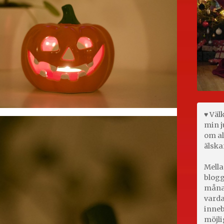
♥ Väl
min j
om al
älska
Mella
blogg
månad
varda
inneb
möjli