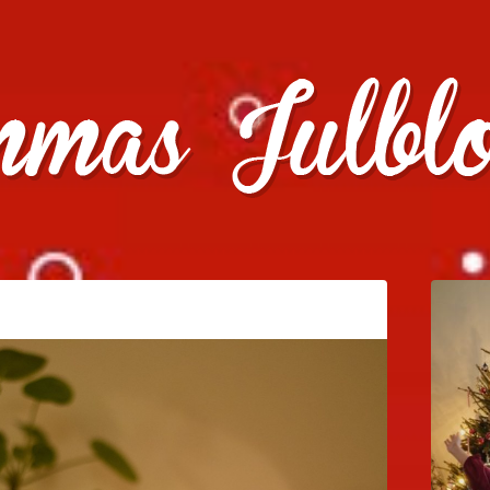
julklappstips, julkalendrar, adventskalendrar , julpyssel oc