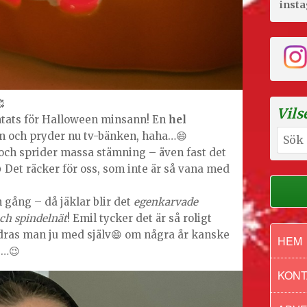
inst

Vils
tats för Halloween minsann! En
hel
Sök
n och pryder nu tv-bänken, haha…😄
efter:
n och sprider massa stämning – även fast det
 Det räcker för oss, som inte är så vana med
 gång – då jäklar blir det
egenkarvade
och spindelnät
! Emil tycker det är så roligt
ras man ju med själv😄 om några år kanske
HEM
se…😉
KONT