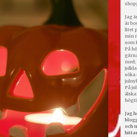
shop
Jag ä
är bo
litet
min m
som f
På hö
gärna
med; 
julkl
söka 
julny
På jul
älska
högti
Jag h
blogg
och m
hitta