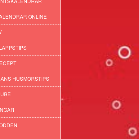
ENTSKALENDRAR
ALENDRAR ONLINE
V
LAPPSTIPS
ECEPT
ANS HUSMORSTIPS
TUBE
INGAR
PODDEN