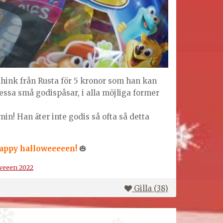
ahink från Rusta för 5 kronor som han kan
dessa små godispåsar, i alla möjliga former
 min! Han äter inte godis så ofta så detta
appy halloweeeeen!
🎃
weeen 2022
Gilla (
38
)