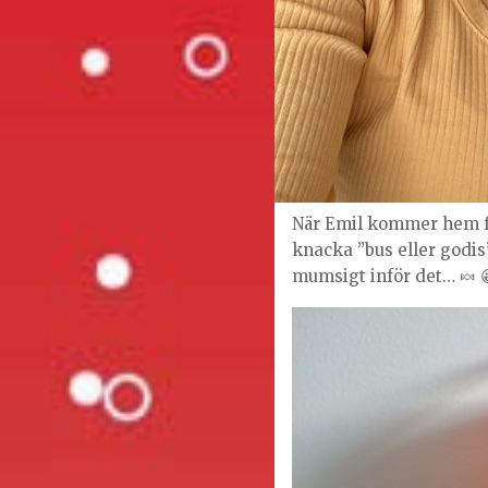
När Emil kommer hem fr
knacka ”bus eller godis”
mumsigt inför det… 🍬 