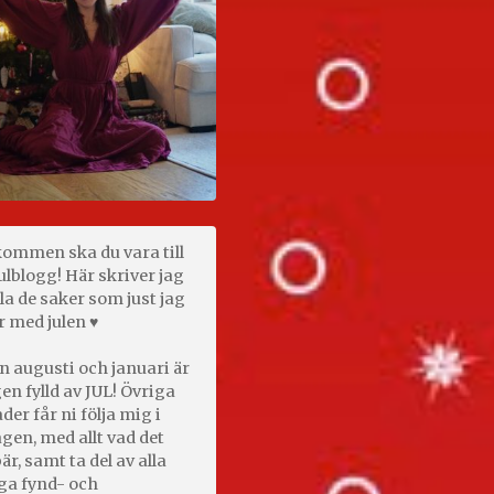
kommen ska du vara till
ulblogg! Här skriver jag
la de saker som just jag
r med julen ♥
n augusti och januari är
en fylld av JUL! Övriga
er får ni följa mig i
gen, med allt vad det
är, samt ta del av alla
ga fynd- och