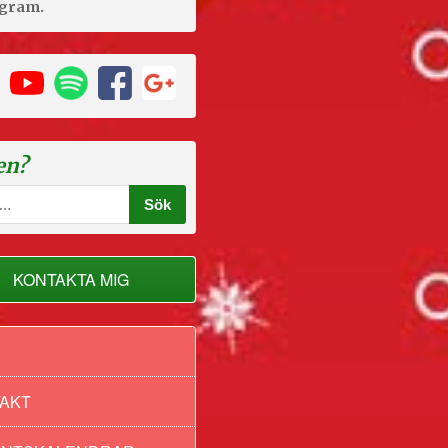
agram.
en?
KONTAKTA MIG
AKT