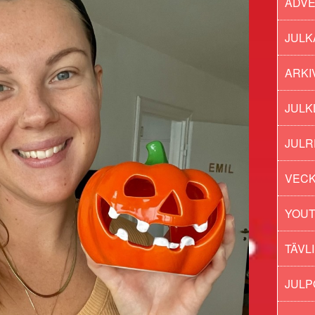
ADV
JULK
ARKI
JULK
JULR
VECK
YOU
TÄVL
JUL