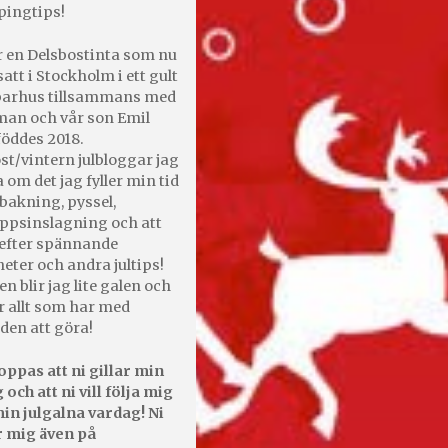
pingtips!
r en Delsbostinta som nu
satt i Stockholm i ett gult
 parhus tillsammans med
an och vår son Emil
öddes 2018.
st/vintern julbloggar jag
 om det jag fyller min tid
bakning, pyssel,
appsinslagning och att
efter spännande
heter och andra jultips!
en blir jag lite galen och
r allt som har med
den att göra!
oppas att ni gillar min
 och att ni vill följa mig
in julgalna vardag! Ni
r mig även på