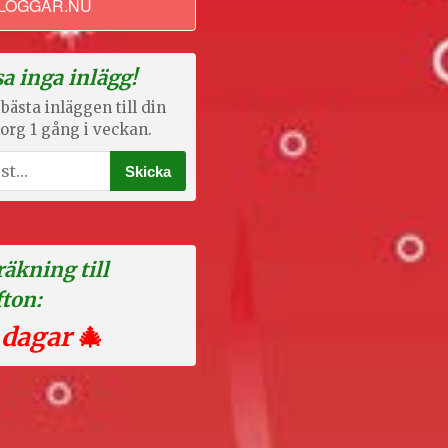
LOGGAR.NU
a inga inlägg!
bästa inläggen till din
org 1 gång i veckan.
äkning till
fton:
 dagar
🎄