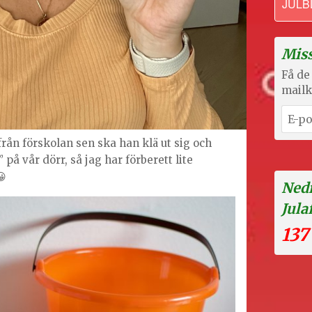
JULB
Miss
Få de 
mailk
ån förskolan sen ska han klä ut sig och
 på vår dörr, så jag har förberett lite
😀
Nedr
Jula
137