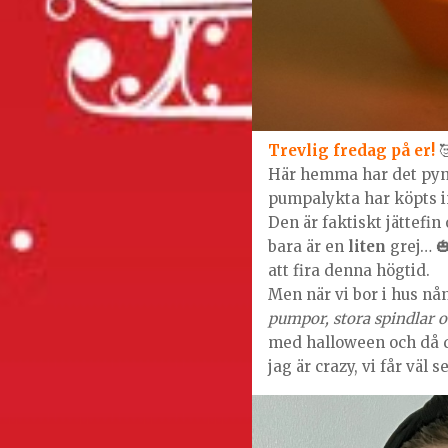
Trevlig fredag på er!

Här hemma har det pyn
pumpalykta har köpts i
Den är faktiskt jättefi
bara är en
liten
grej… 🎃
att fira denna högtid.
Men när vi bor i hus nån
pumpor, stora spindlar 
med halloween och då d
jag är crazy, vi får väl 