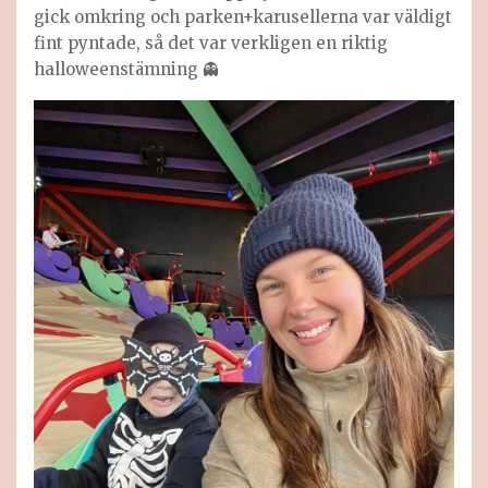
gick omkring och parken+karusellerna var väldigt
fint pyntade, så det var verkligen en riktig
halloweenstämning 👻