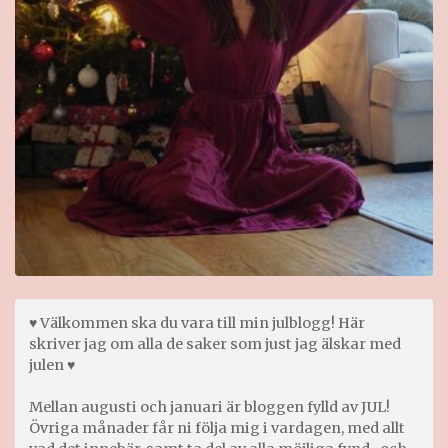
♥ Välkommen ska du vara till min julblogg! Här
skriver jag om alla de saker som just jag älskar med
julen ♥
Mellan augusti och januari är bloggen fylld av JUL!
Övriga månader får ni följa mig i vardagen, med allt