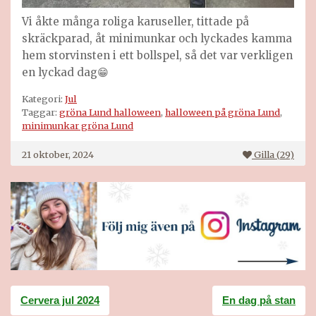
Vi åkte många roliga karuseller, tittade på
skräckparad, åt minimunkar och lyckades kamma
hem storvinsten i ett bollspel, så det var verkligen
en lyckad dag😁
Kategori:
Jul
Taggar:
gröna Lund halloween
,
halloween på gröna Lund
,
minimunkar gröna Lund
21 oktober, 2024
Gilla (
29
)
Inläggsnavigering
Cervera jul 2024
En dag på stan