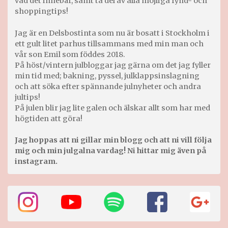
vad det innebär, samt ta del av alla möjliga fynd- och
shoppingtips!
Jag är en Delsbostinta som nu är bosatt i Stockholm i
ett gult litet parhus tillsammans med min man och
vår son Emil som föddes 2018.
På höst/vintern julbloggar jag gärna om det jag fyller
min tid med; bakning, pyssel, julklappsinslagning
och att söka efter spännande julnyheter och andra
jultips!
På julen blir jag lite galen och älskar allt som har med
högtiden att göra!
Jag hoppas att ni gillar min blogg och att ni vill följa
mig och min julgalna vardag! Ni hittar mig även på
instagram.