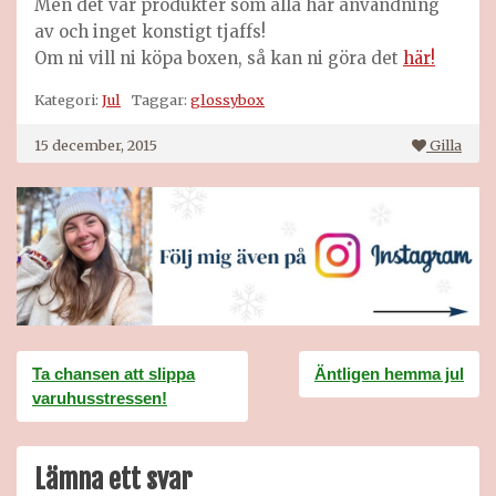
Men det var produkter som alla har användning
av och inget konstigt tjaffs!
Om ni vill ni köpa boxen, så kan ni göra det
här!
Kategori:
Jul
Taggar:
glossybox
15 december, 2015
Gilla
Inläggsnavigering
Ta chansen att slippa
Äntligen hemma jul
varuhusstressen!
Lämna ett svar