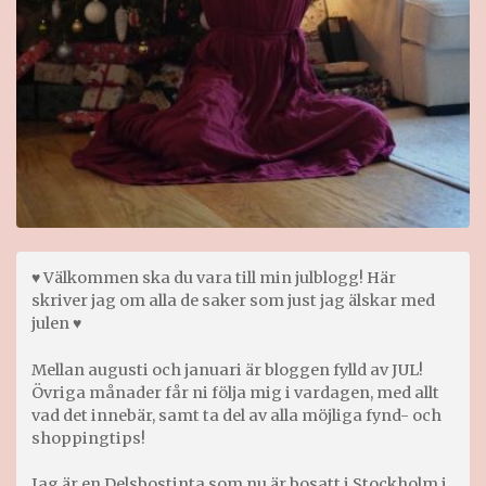
♥ Välkommen ska du vara till min julblogg! Här
skriver jag om alla de saker som just jag älskar med
julen ♥
Mellan augusti och januari är bloggen fylld av JUL!
Övriga månader får ni följa mig i vardagen, med allt
vad det innebär, samt ta del av alla möjliga fynd- och
shoppingtips!
Jag är en Delsbostinta som nu är bosatt i Stockholm i