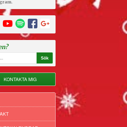
agram.
en?
KONTAKTA MIG
AKT