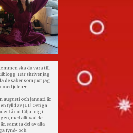
kommen ska du vara till
ulblogg! Här skriver jag
la de saker som just jag
r med julen ♥
n augusti och januari är
en fylld av JUL! Övriga
er får ni följa mig i
gen, med allt vad det
är, samt ta del av alla
ga fynd- och