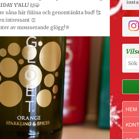
inst
IDAY Y’ALL
! 🙌😀
 av såna här fiiiina och genomtänkta bud! 🥰
en intressant 👏
anter av mousserande glögg!🥂
Vils
Sök
efter:
HEM
KONT