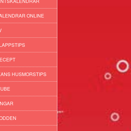
ENTSKALENDRAR
ALENDRAR ONLINE
V
LAPPSTIPS
ECEPT
ANS HUSMORSTIPS
TUBE
INGAR
PODDEN