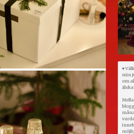
♥ Väl
min j
om al
älska
Mella
blogg
månad
varda
inneb
möjli