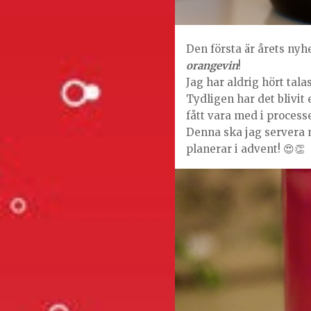
Den första är årets ny
orangevin
!
Jag har aldrig hört tala
Tydligen har det blivit 
fått vara med i process
Denna ska jag servera m
planerar i advent! 😍👏