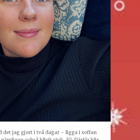
 det jag gjort i två dagar – ligga i soffan
 nämligen också blivit sjuk…!☹️ Därför blir