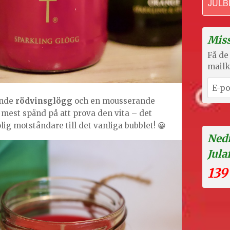
JULB
Miss
Få de 
mailk
ande
rödvinsglögg
och en mousserande
 mest spänd på att prova den vita – det
lig motståndare till det vanliga bubblet! 😀
Nedr
Jula
139