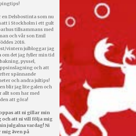
pingtips!
r en Delsbostinta som nu
satt i Stockholm i ett gult
 parhus tillsammans med
an och vår son Emil
öddes 2018.
st/vintern julbloggar jag
 om det jag fyller min tid
bakning, pyssel,
appsinslagning och att
efter spännande
heter och andra jultips!
en blir jag lite galen och
r allt som har med
den att göra!
oppas att ni gillar min
 och att ni vill följa mig
in julgalna vardag! Ni
r mig även på