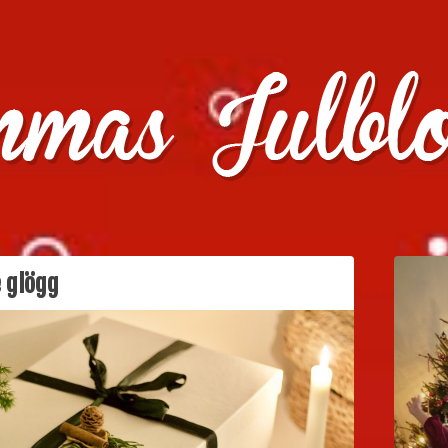
julklappstips, julkalendrar, adventskalendrar , julpyssel oc
 glögg