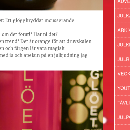
ADV
JULK
het: Ett glöggkryddat mousserande
ARKI
s om det förut!? Har ni det?
en trend? Det är orange för att druvskalen
JULK
en och färgen lär vara magisk!
ed is och apelsin på en julbjudning jag
JULR
VECK
YOU
TÄVL
JUL