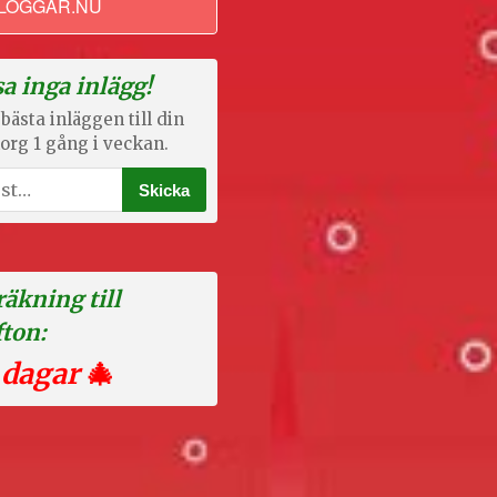
LOGGAR.NU
a inga inlägg!
bästa inläggen till din
org 1 gång i veckan.
äkning till
fton:
 dagar
🎄