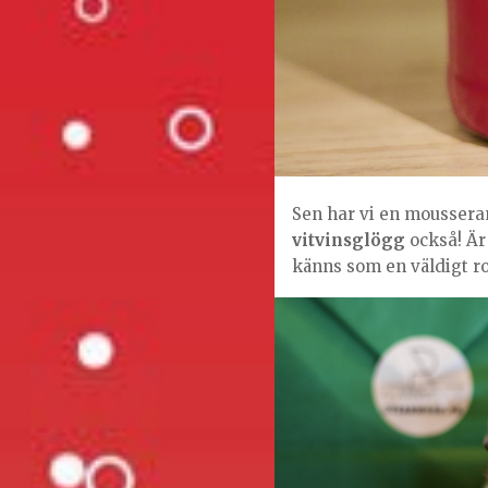
Sen har vi en mousser
vitvinsglögg
också! Är
känns som en väldigt ro