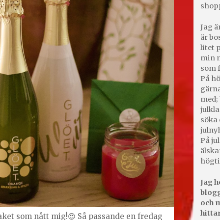
shop
Jag ä
är bo
litet
min m
som f
På hö
gärna
med; 
julkl
söka 
julny
På jul
älska
högti
Jag h
blogg
och m
hitta
lpaket som nått mig!😍 Så passande en fredag