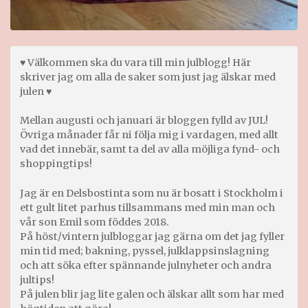
♥ Välkommen ska du vara till min julblogg! Här
skriver jag om alla de saker som just jag älskar med
julen ♥
Mellan augusti och januari är bloggen fylld av JUL!
Övriga månader får ni följa mig i vardagen, med allt
vad det innebär, samt ta del av alla möjliga fynd- och
shoppingtips!
Jag är en Delsbostinta som nu är bosatt i Stockholm i
ett gult litet parhus tillsammans med min man och
vår son Emil som föddes 2018.
På höst/vintern julbloggar jag gärna om det jag fyller
min tid med; bakning, pyssel, julklappsinslagning
och att söka efter spännande julnyheter och andra
jultips!
På julen blir jag lite galen och älskar allt som har med