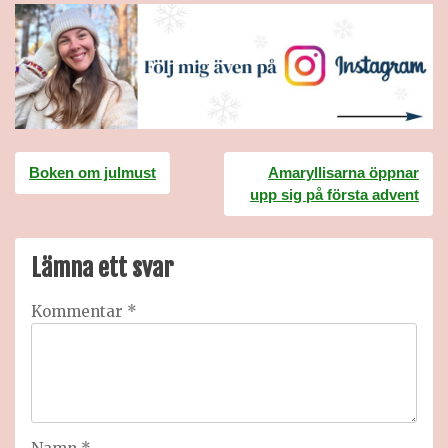
Inläggsnavigering
Boken om julmust
Amaryllisarna öppnar
upp sig på första advent
Lämna ett svar
Kommentar
*