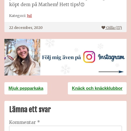
köpt dem på Mathem! Hett tips!😍
Kategori:
Jul
22 december, 2020
Gilla (
17
)
Inläggsnavigering
Mjuk pepparkaka
Knäck och knäckklubbor
Lämna ett svar
Kommentar
*