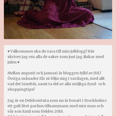
♥ Välkommen ska du vara till min julblogg! Här
skriver jag om alla de saker som just jag älskar med
julen ♥
Mellan augusti och januari är bloggen fylld av JUL!
Övriga månader får ni följa mig i vardagen, med allt
vad det innebär, samt ta del av alla möjliga fynd- och
shoppingtips!
Jag är en Delsbostinta som nu är bosatt i Stockholm i
ett gult litet parhus tillsammans med min man och
vår son Emil som föddes 2018.