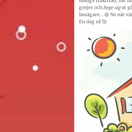
många fruktträd, där m
grejer och
bege sig
ut p
husägare… 😄 Nu när vä
En dag så 🥰