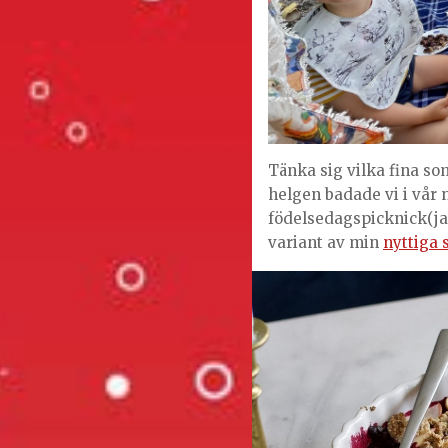
Tänka sig vilka fina som
helgen badade vi i vår 
födelsedagspicknick(jag
variant av min
nyttiga 