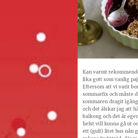
Kan varmt rekommender
lika gott som vanlig paj
Eftersom att vi varit bo
sommarfix och måste där
sommaren dragit igång!
och det älskar jag att 
balkong och det är egen
helst vill kunna gå ut o
ett (gult) litet hus nå