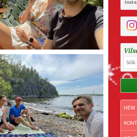
inst
Vils
Sök
efter:
HEM
KONT