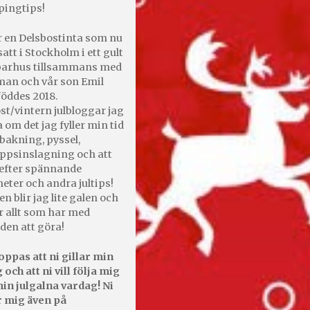
pingtips!
r en Delsbostinta som nu
satt i Stockholm i ett gult
 parhus tillsammans med
an och vår son Emil
öddes 2018.
st/vintern julbloggar jag
 om det jag fyller min tid
bakning, pyssel,
appsinslagning och att
efter spännande
heter och andra jultips!
en blir jag lite galen och
r allt som har med
den att göra!
oppas att ni gillar min
 och att ni vill följa mig
in julgalna vardag! Ni
r mig även på