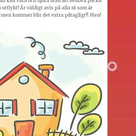
an kan vara och njuta utan att behöva packa
å utflykt! Är väldigt avis på alla ni som är
rmen kommer blir det extra påtagligt!! Men!