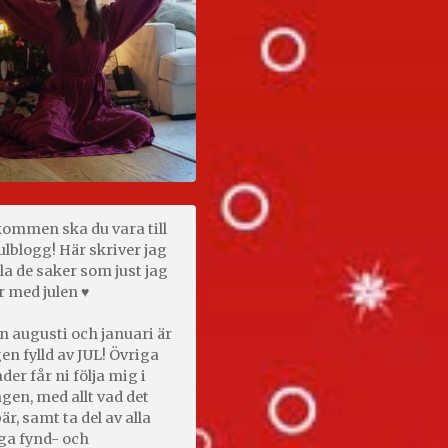
kommen ska du vara till
ulblogg! Här skriver jag
la de saker som just jag
r med julen ♥
n augusti och januari är
en fylld av JUL! Övriga
er får ni följa mig i
gen, med allt vad det
är, samt ta del av alla
ga fynd- och