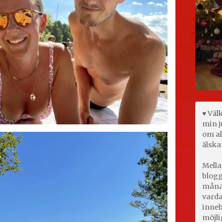
♥ Väl
min j
om al
älska
Mella
blogg
månad
varda
inneb
möjli