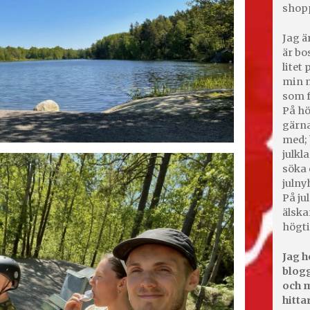
shop
Jag ä
är bo
litet
min m
som f
På hö
gärna
med; 
julkl
söka 
julny
På jul
älska
högti
Jag h
blogg
och m
hitta