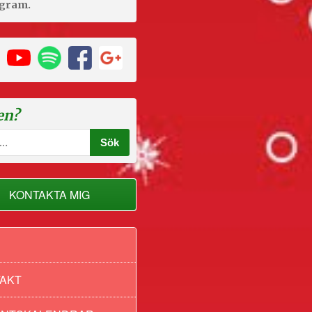
agram.
en?
KONTAKTA MIG
AKT