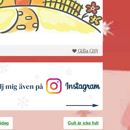
Gilla (
20
)
 idag
Gult är icke fult