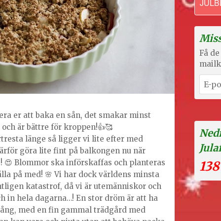
JULB
Miss
Få de 
mailk
a er att baka en sån, det smakar minst
 och är bättre för kroppen!👍🥰
Nedr
rtresta länge så ligger vi lite efter med
Jula
för göra lite fint på balkongen nu när
 😍 Blommor ska införskaffas och planteras
138
hålla på med! 🌸 Vi har dock världens minsta
tligen katastrof, då vi är utemänniskor och
ch in hela dagarna…! En stor dröm är att ha
n gång, med en fin gammal trädgård med