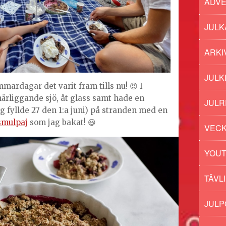
ADV
JULK
ARKI
JULK
mardagar det varit fram tills nu! 😍 I
närliggande sjö, åt glass samt hade en
JULR
 fyllde 27 den 1:a juni) på stranden med en
smulpaj
som jag bakat! 😃
VECK
YOU
TÄVL
JUL