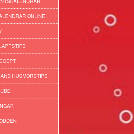
ENTSKALENDRAR
ALENDRAR ONLINE
V
LAPPSTIPS
ECEPT
ANS HUSMORSTIPS
TUBE
INGAR
PODDEN