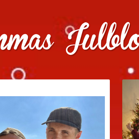
julklappstips, julkalendrar, adventskalendrar , julpyssel oc