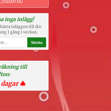
LOGGAR.NU
a inga inlägg!
bästa inläggen till din
org 1 gång i veckan.
äkning till
fton:
 dagar
🎄