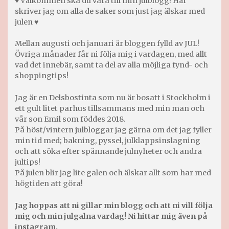
♥ Välkommen ska du vara till min julblogg! Här
skriver jag om alla de saker som just jag älskar med
julen ♥
Mellan augusti och januari är bloggen fylld av JUL!
Övriga månader får ni följa mig i vardagen, med allt
vad det innebär, samt ta del av alla möjliga fynd- och
shoppingtips!
Jag är en Delsbostinta som nu är bosatt i Stockholm i
ett gult litet parhus tillsammans med min man och
vår son Emil som föddes 2018.
På höst/vintern julbloggar jag gärna om det jag fyller
min tid med; bakning, pyssel, julklappsinslagning
och att söka efter spännande julnyheter och andra
jultips!
På julen blir jag lite galen och älskar allt som har med
högtiden att göra!
Jag hoppas att ni gillar min blogg och att ni vill följa
mig och min julgalna vardag! Ni hittar mig även på
instagram.