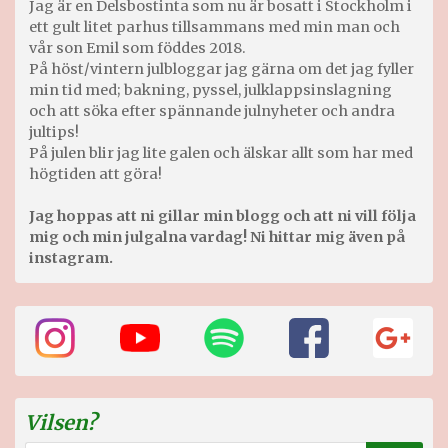
Jag är en Delsbostinta som nu är bosatt i Stockholm i
ett gult litet parhus tillsammans med min man och
vår son Emil som föddes 2018.
På höst/vintern julbloggar jag gärna om det jag fyller
min tid med; bakning, pyssel, julklappsinslagning
och att söka efter spännande julnyheter och andra
jultips!
På julen blir jag lite galen och älskar allt som har med
högtiden att göra!
Jag hoppas att ni gillar min blogg och att ni vill följa
mig och min julgalna vardag! Ni hittar mig även på
instagram.
Vilsen?