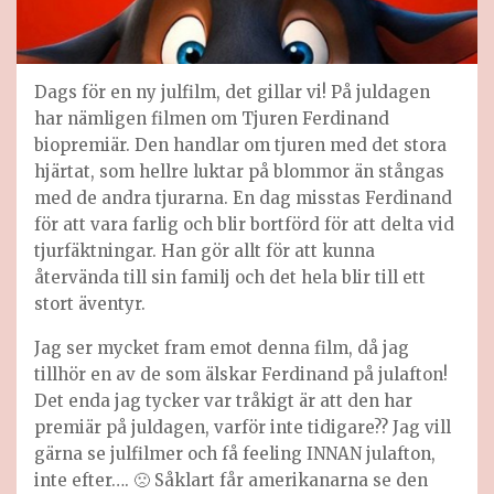
Dags för en ny julfilm, det gillar vi! På juldagen
har nämligen filmen om Tjuren Ferdinand
biopremiär. Den handlar om tjuren med det stora
hjärtat, som hellre luktar på blommor än stångas
med de andra tjurarna. En dag misstas Ferdinand
för att vara farlig och blir bortförd för att delta vid
tjurfäktningar. Han gör allt för att kunna
återvända till sin familj och det hela blir till ett
stort äventyr.
Jag ser mycket fram emot denna film, då jag
tillhör en av de som älskar Ferdinand på julafton!
Det enda jag tycker var tråkigt är att den har
premiär på juldagen, varför inte tidigare?? Jag vill
gärna se julfilmer och få feeling INNAN julafton,
inte efter…. 🙁 Såklart får amerikanarna se den