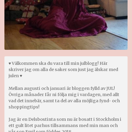
♥ Välkommen ska du vara till min julblogg! Här
skriver jag om alla de saker som just jag älskar med
julen ♥
Mellan augusti och januari är bloggen fylld av JUL!
Övriga månader får ni följa mig i vardagen, med allt
vad det innebär, samt ta del av alla möjliga fynd- och
shoppingtips!
Jag är en Delsbostinta som nu är bosatt i Stockholm i
ett gult litet parhus tillsammans med min man och
vår son Emil som föddes 2018.