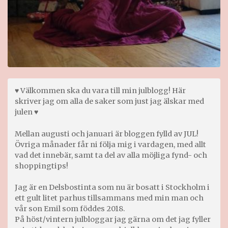
♥ Välkommen ska du vara till min julblogg! Här
skriver jag om alla de saker som just jag älskar med
julen ♥
Mellan augusti och januari är bloggen fylld av JUL!
Övriga månader får ni följa mig i vardagen, med allt
vad det innebär, samt ta del av alla möjliga fynd- och
shoppingtips!
Jag är en Delsbostinta som nu är bosatt i Stockholm i
ett gult litet parhus tillsammans med min man och
vår son Emil som föddes 2018.
På höst/vintern julbloggar jag gärna om det jag fyller