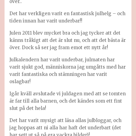
över..
Det har verkligen varit en fantastisk julhelg – och
tiden innan har varit underbar!!
Julen 2011 blev mycket bra och jag tycker att det
känns tråkigt att det är slut nu, och att det bästa är
över. Dock så ser jag fram emot ett nytt år!
Julkalendern har varit underbar, julmaten har
varit sjukt god, människorna jag umgåtts med har
varit fantastiska och stämningen har varit
oslagbar!
Igår kväll avslutade vi juldagen med att se tomten
är far till alla barnen, och det kändes som ett fint
slut på det hela!
Det har varit mysigt att läsa allas julbloggar, och
jag hoppas att ni alla har haft det underbart (det
har sett ut så på era vackra bilder)!