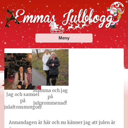
Skip
to
content
Emmas Julblogg
Julbloggar om julnyheter, julklappstips, julkalendrar,
Meny
adventskalendrar , julpyssel och julrecept!
Mamma och jag
Jag och samuel
på
på
julprommenad!
julaftonsmorgon!
Annandagen är här och nu känner jag att julen är