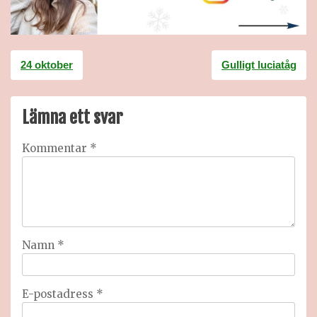
Inläggsnavigering
24 oktober
Gulligt luciatåg
Lämna ett svar
Kommentar
*
Namn
*
E-postadress
*