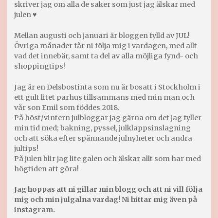
skriver jag om alla de saker som just jag älskar med
julen ♥
Mellan augusti och januari är bloggen fylld av JUL!
Övriga månader får ni följa mig i vardagen, med allt
vad det innebär, samt ta del av alla möjliga fynd- och
shoppingtips!
Jag är en Delsbostinta som nu är bosatt i Stockholm i
ett gult litet parhus tillsammans med min man och
vår son Emil som föddes 2018.
På höst/vintern julbloggar jag gärna om det jag fyller
min tid med; bakning, pyssel, julklappsinslagning
och att söka efter spännande julnyheter och andra
jultips!
På julen blir jag lite galen och älskar allt som har med
högtiden att göra!
Jag hoppas att ni gillar min blogg och att ni vill följa
mig och min julgalna vardag! Ni hittar mig även på
instagram.