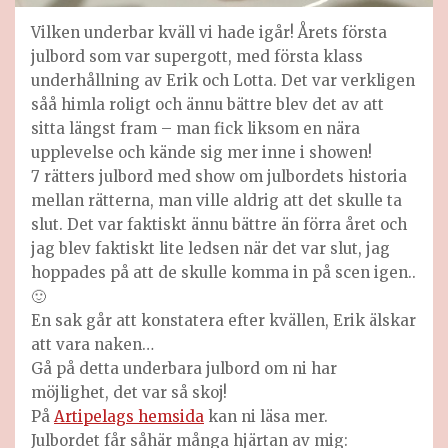
Vilken underbar kväll vi hade igår! Årets första
julbord som var supergott, med första klass
underhållning av Erik och Lotta. Det var verkligen
såå himla roligt och ännu bättre blev det av att
sitta längst fram – man fick liksom en nära
upplevelse och kände sig mer inne i showen!
7 rätters julbord med show om julbordets historia
mellan rätterna, man ville aldrig att det skulle ta
slut. Det var faktiskt ännu bättre än förra året och
jag blev faktiskt lite ledsen när det var slut, jag
hoppades på att de skulle komma in på scen igen..
🙂
En sak går att konstatera efter kvällen, Erik älskar
att vara naken…
Gå på detta underbara julbord om ni har
möjlighet, det var så skoj!
På
Artipelags hemsida
kan ni läsa mer.
Julbordet får såhär många hjärtan av mig: