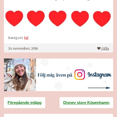
Kategori:
Jul
24 november, 2016
Gilla
Inläggsnavigering
Föregående inlägg
Disney store Köpenhamn