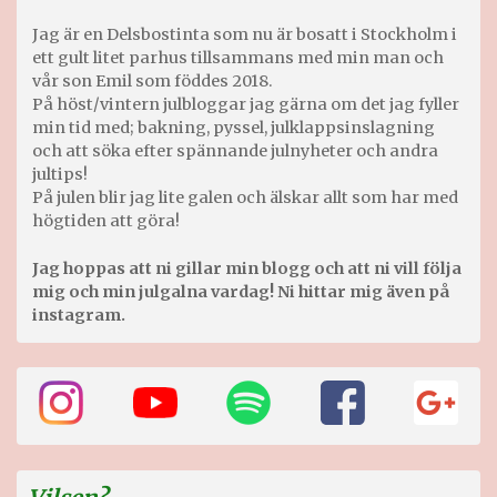
Jag är en Delsbostinta som nu är bosatt i Stockholm i
ett gult litet parhus tillsammans med min man och
vår son Emil som föddes 2018.
På höst/vintern julbloggar jag gärna om det jag fyller
min tid med; bakning, pyssel, julklappsinslagning
och att söka efter spännande julnyheter och andra
jultips!
På julen blir jag lite galen och älskar allt som har med
högtiden att göra!
Jag hoppas att ni gillar min blogg och att ni vill följa
mig och min julgalna vardag! Ni hittar mig även på
instagram.