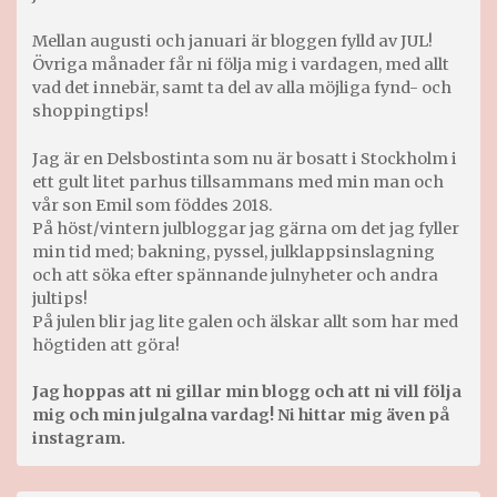
Mellan augusti och januari är bloggen fylld av JUL!
Övriga månader får ni följa mig i vardagen, med allt
vad det innebär, samt ta del av alla möjliga fynd- och
shoppingtips!
Jag är en Delsbostinta som nu är bosatt i Stockholm i
ett gult litet parhus tillsammans med min man och
vår son Emil som föddes 2018.
På höst/vintern julbloggar jag gärna om det jag fyller
min tid med; bakning, pyssel, julklappsinslagning
och att söka efter spännande julnyheter och andra
jultips!
På julen blir jag lite galen och älskar allt som har med
högtiden att göra!
Jag hoppas att ni gillar min blogg och att ni vill följa
mig och min julgalna vardag! Ni hittar mig även på
instagram.