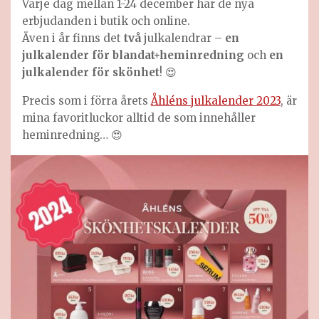
Varje dag mellan 1-24 december har de nya
erbjudanden i butik och online.
Även i år finns det
två
julkalendrar –
en
julkalender för blandat+heminredning
och
en
julkalender för skönhet
! 😍
Precis som i förra årets
Åhléns julkalender 2023
, är
mina favoritluckor alltid de som innehåller
heminredning… 😍