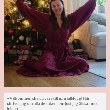
♥ Välkommen ska du vara till min julblogg! Här
skriver jag om alla de saker som just jag älskar med
julen ♥