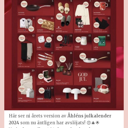
Här ser ni årets version av
Åhléns julkalender
2024
som nu äntligen har avslöjats! 😍🎄🌟