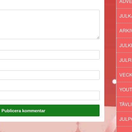
ADV
JULK
ARKI
JULK
JULR
VECK
YOU
TÄVL
JUL