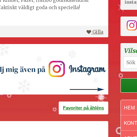
t Kinder, Fazer, Haribo godiskalendrar
inst
 faktiskt väldigt goda och speciella!
Gilla
Vils
Sök
efter:
HEM
Favoriter på åhléns
KONT