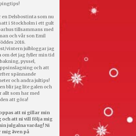
pingtips!
r en Delsbostinta som nu
satt i Stockholm i ett gult
 parhus tillsammans med
an och vår son Emil
öddes 2018.
st/vintern julbloggar jag
 om det jag fyller min tid
bakning, pyssel,
appsinslagning och att
efter spännande
heter och andra jultips!
en blir jag lite galen och
r allt som har med
den att göra!
oppas att ni gillar min
 och att ni vill följa mig
in julgalna vardag! Ni
r mig även på