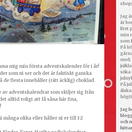
shop
Jag ä
är bo
litet
min m
som f
På hö
gärna
med; 
julkl
a mig min första adventskalender för i år!
söka 
er som ni ser och det är faktiskt ganska
julny
då de flesta innehåller (rätt äcklig) choklad.
På jul
älska
re av adventskalendrar som skiljer sig från
högti
t alltid roligt att få såna här fina,
!
Jag h
blogg
 många olika eller håller ni er till 1-2
och m
hitta