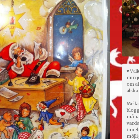
♥ Väl
min j
om al
älska
Mella
blogg
månad
varda
inneb
möjli