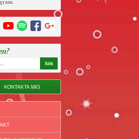
agram.
en?
KONTAKTA MIG
AKT