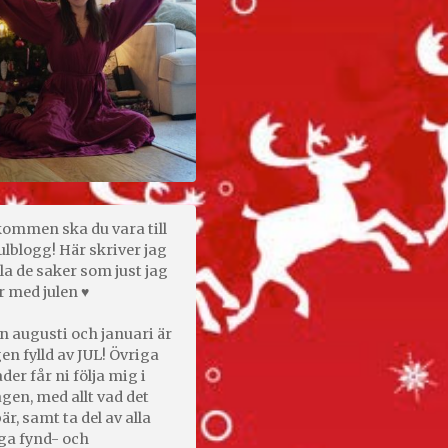
kommen ska du vara till
ulblogg! Här skriver jag
la de saker som just jag
r med julen ♥
n augusti och januari är
en fylld av JUL! Övriga
er får ni följa mig i
gen, med allt vad det
är, samt ta del av alla
ga fynd- och