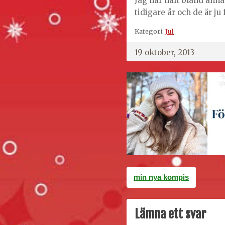
Jag har haft bland anna
tidigare år och de är ju
Kategori:
Jul
19 oktober, 2013
Inläggsnavigering
min nya kompis
Lämna ett svar