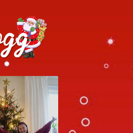
h julrecept!