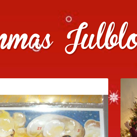
julklappstips, julkalendrar, adventskalendrar , julpyssel oc