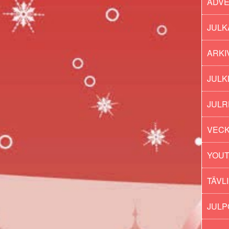
ADV
JULK
ARKI
JULK
JULR
VECK
YOU
TÄVL
JUL