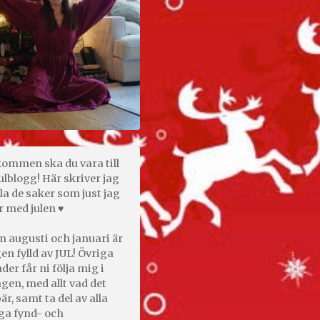
kommen ska du vara till
ulblogg! Här skriver jag
la de saker som just jag
r med julen ♥
n augusti och januari är
en fylld av JUL! Övriga
er får ni följa mig i
gen, med allt vad det
är, samt ta del av alla
ga fynd- och