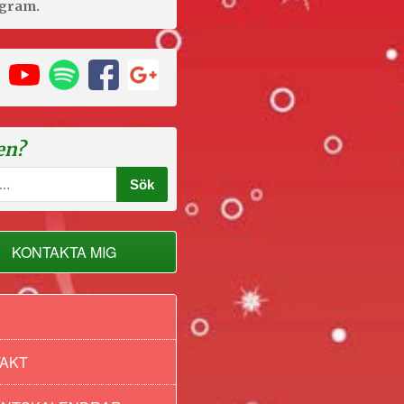
agram.
en?
KONTAKTA MIG
AKT