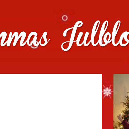
julklappstips, julkalendrar, adventskalendrar , julpyssel oc