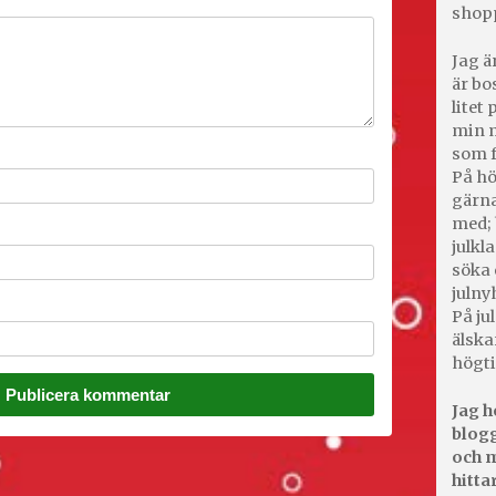
shop
Jag ä
är bo
litet
min m
som f
På hö
gärna
med; 
julkl
söka 
julny
På jul
älska
högti
Jag h
blogg
och m
hitta