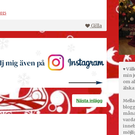
2015
Gilla
♥ Väl
min j
om al
älska
Nästa inlägg
Mella
blogg
månad
varda
inneb
möjli