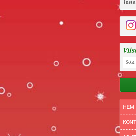
inst
Vils
Sök
efter:
HEM
KONT