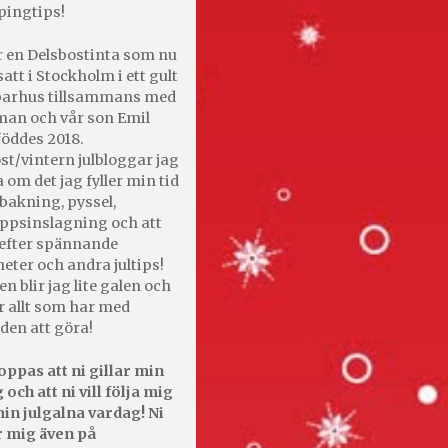
pingtips!
r en Delsbostinta som nu
satt i Stockholm i ett gult
 parhus tillsammans med
an och vår son Emil
öddes 2018.
st/vintern julbloggar jag
 om det jag fyller min tid
bakning, pyssel,
appsinslagning och att
efter spännande
heter och andra jultips!
en blir jag lite galen och
r allt som har med
den att göra!
oppas att ni gillar min
 och att ni vill följa mig
in julgalna vardag! Ni
r mig även på