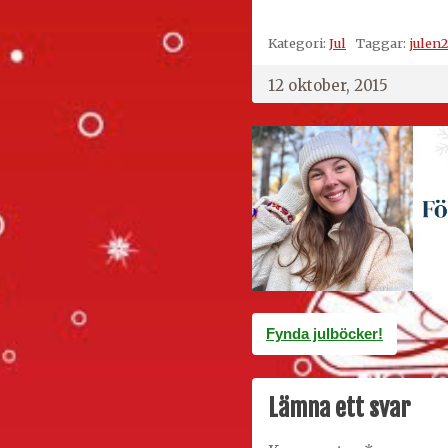
Kategori:
Jul
Taggar:
julen
12 oktober, 2015
Inläggsnavigering
Fynda julböcker!
Lämna ett svar