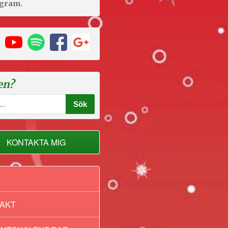
agram.
en?
KONTAKTA MIG
AKT