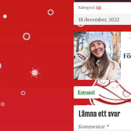
Kategori:
Jul
18 december, 2022
Inläggsnavigering
Extrajul!
Lämna ett svar
Kommentar
*