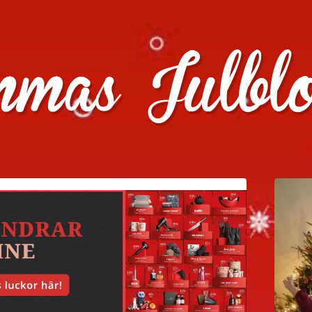
julklappstips, julkalendrar, adventskalendrar , julpyssel oc