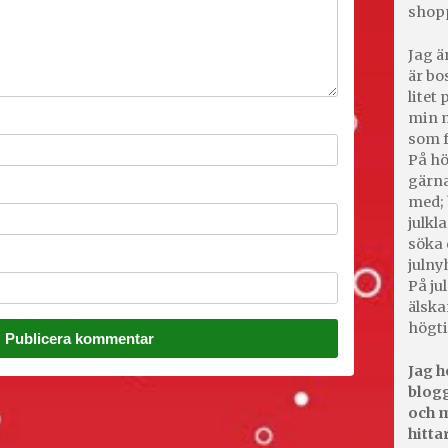
shop
Jag ä
är bo
litet
min m
som f
På hö
gärna
med; 
julkl
söka 
julny
På jul
älska
högti
Jag h
blogg
och m
hitta