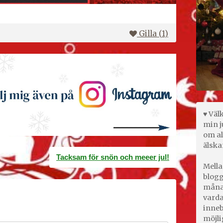
Gilla (
1
)
♥ Väl
min j
om al
älska
Tacksam för snön och meeer jul!
Mella
blogg
månad
varda
inneb
möjli