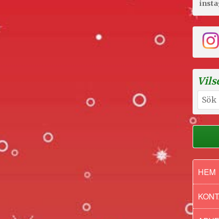
inst
Vils
Sök
efter:
HEM
KONT