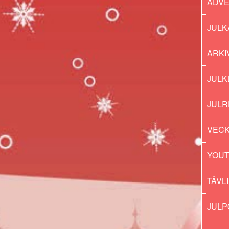
ADV
JULK
ARKI
JULK
JULR
VECK
YOU
TÄVL
JUL