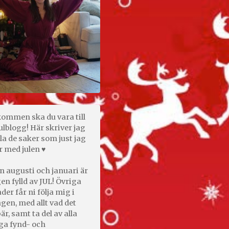
kommen ska du vara till
ulblogg! Här skriver jag
la de saker som just jag
r med julen ♥
n augusti och januari är
en fylld av JUL! Övriga
er får ni följa mig i
gen, med allt vad det
är, samt ta del av alla
ga fynd- och