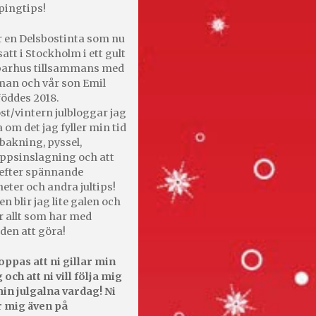
pingtips!
r en Delsbostinta som nu
satt i Stockholm i ett gult
 parhus tillsammans med
an och vår son Emil
öddes 2018.
st/vintern julbloggar jag
 om det jag fyller min tid
bakning, pyssel,
appsinslagning och att
efter spännande
heter och andra jultips!
en blir jag lite galen och
r allt som har med
den att göra!
oppas att ni gillar min
 och att ni vill följa mig
in julgalna vardag! Ni
r mig även på