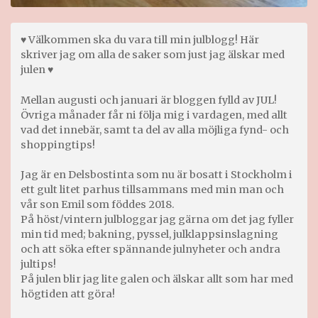
♥ Välkommen ska du vara till min julblogg! Här
skriver jag om alla de saker som just jag älskar med
julen ♥
Mellan augusti och januari är bloggen fylld av JUL!
Övriga månader får ni följa mig i vardagen, med allt
vad det innebär, samt ta del av alla möjliga fynd- och
shoppingtips!
Jag är en Delsbostinta som nu är bosatt i Stockholm i
ett gult litet parhus tillsammans med min man och
vår son Emil som föddes 2018.
På höst/vintern julbloggar jag gärna om det jag fyller
min tid med; bakning, pyssel, julklappsinslagning
och att söka efter spännande julnyheter och andra
jultips!
På julen blir jag lite galen och älskar allt som har med
högtiden att göra!