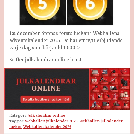
1:a
december
öppnas första luckan i Webhallens
adventskalender 2025. De har ett nytt erbjudande
varje dag som börjar kl 10:00 ✨
Se fler julkalendrar online här ⬇️
Kategori:
Julkalendrar online
Taggar:
webhallen julkalender 2025
,
Webhallen julkalender
luckor
,
Webhallen kalender 2025