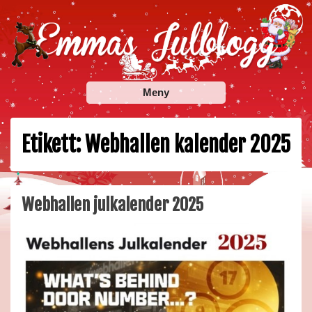
Skip
to
content
Emmas Julblogg
Julbloggar om julnyheter, julklappstips, julkalendrar,
Meny
adventskalendrar , julpyssel och julrecept!
Etikett:
Webhallen kalender 2025
Webhallen julkalender 2025