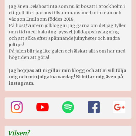
Jag är en Delsbostinta som nu är bosatt i Stockholm i
ett gult litet parhus tillsammans med min man och
vår son Emil som föddes 2018.
På höst/vintern julbloggar jag gärna om det jag fyller
min tid med; bakning, pyssel, julklappsinslagning
och att söka efter spännande julnyheter och andra
jultips!
På julen blir jag lite galen och älskar allt som har med
högtiden att göra!
Jag hoppas att ni gillar min blogg och att ni vill följa
mig och min julgalna vardag! Ni hittar mig även på
instagram.
Vilsen?