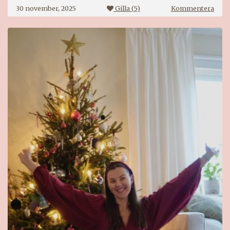
på
30 november, 2025
Gilla (
5
)
Kommentera
Webh
julk
2025