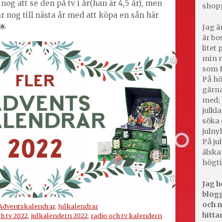
og att se den på tv i år(han är 4,5 år), men
shop
ar nog till nästa år med att köpa en sån här
🌟
Jag ä
är bo
litet
min m
som f
På hö
gärna
med; 
julkl
söka 
julny
På jul
älska
högti
Jag h
blogg
och m
Adventskalendrar
,
Julkalendrar
hitta
h tv 2022
,
julkalendern 2022
,
radio och tv kalendern