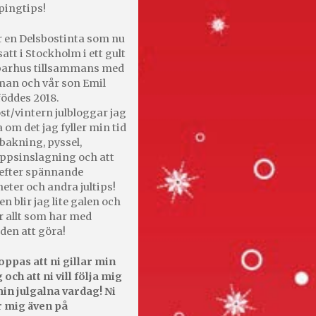
pingtips!
r en Delsbostinta som nu
satt i Stockholm i ett gult
 parhus tillsammans med
an och vår son Emil
öddes 2018.
st/vintern julbloggar jag
 om det jag fyller min tid
bakning, pyssel,
appsinslagning och att
efter spännande
heter och andra jultips!
en blir jag lite galen och
r allt som har med
den att göra!
oppas att ni gillar min
 och att ni vill följa mig
in julgalna vardag! Ni
r mig även på