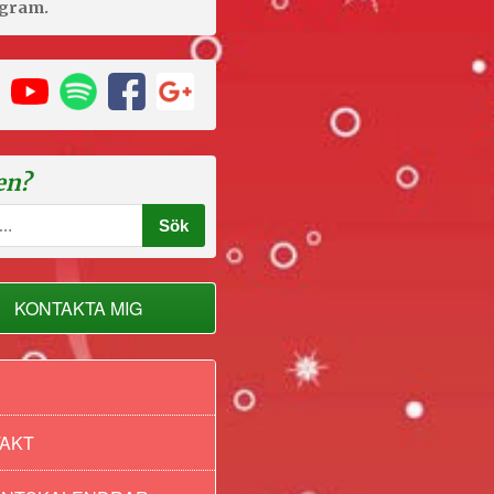
agram.
en?
KONTAKTA MIG
AKT