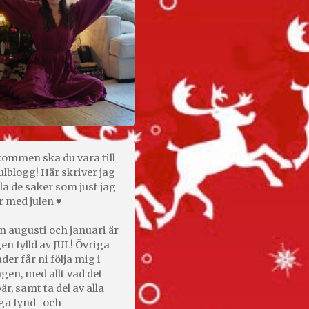
kommen ska du vara till
ulblogg! Här skriver jag
la de saker som just jag
r med julen ♥
n augusti och januari är
en fylld av JUL! Övriga
er får ni följa mig i
gen, med allt vad det
är, samt ta del av alla
ga fynd- och