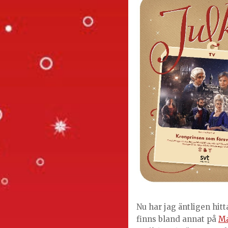
Nu har jag äntligen hitt
finns bland annat på
Ma