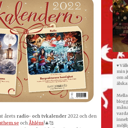
♥ Väl
min j
om al
älska
Mella
blogg
månad
varda
at årets
radio- och tvkalender
2022 och den
inneb
them.se
och
Åhléns
!🎄🥰
möjli