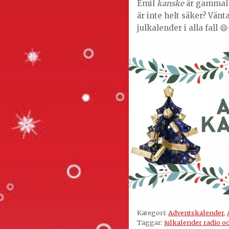
Emil
kanske
är gammal n
är inte helt säker? Vänt
julkalender i alla fall 😄
Kategori:
Adventskalender
,
Taggar:
julkalender radio oc