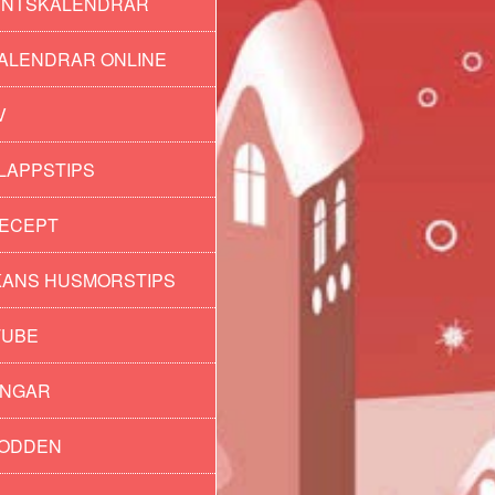
ENTSKALENDRAR
ALENDRAR ONLINE
V
LAPPSTIPS
ECEPT
der
ANS HUSMORSTIPS
TUBE
INGAR
PODDEN