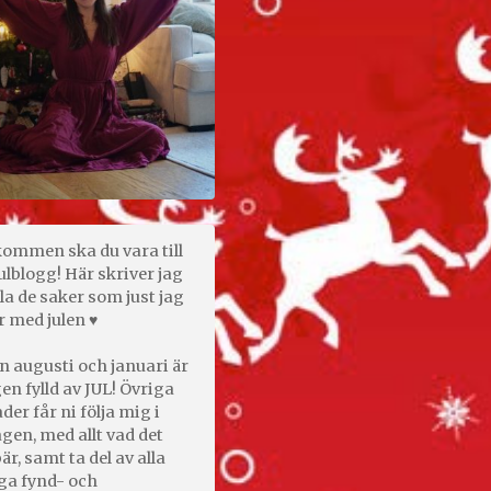
kommen ska du vara till
ulblogg! Här skriver jag
la de saker som just jag
r med julen ♥
n augusti och januari är
en fylld av JUL! Övriga
er får ni följa mig i
gen, med allt vad det
är, samt ta del av alla
ga fynd- och