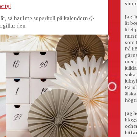
shop
city!
Jag ä
är, så har inte superkoll på kalendern 🙂
är bo
 gillar den!
litet
min m
som f
På hö
gärna
med; 
julkl
söka 
julny
På jul
älska
högti
Jag h
blogg
och m
hitta