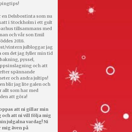
pingtips!
r en Delsbostinta som nu
satt i Stockholm i ett gult
 parhus tillsammans med
an och vår son Emil
öddes 2018.
st/vintern julbloggar jag
 om det jag fyller min tid
bakning, pyssel,
appsinslagning och att
efter spännande
heter och andra jultips!
en blir jag lite galen och
r allt som har med
den att göra!
oppas att ni gillar min
 och att ni vill följa mig
in julgalna vardag! Ni
r mig även på