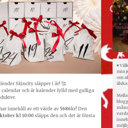
♥ Väl
min j
om al
ender Skincity släpper i år! 🥰
älska
 calendar och är kalender fylld med gulliga
Mella
dukter.
blogg
månad
har innehåll av ett värde av
5686
kr! Den
varda
ktober kl 10:00
släpps den och det är första
inneb
möjli