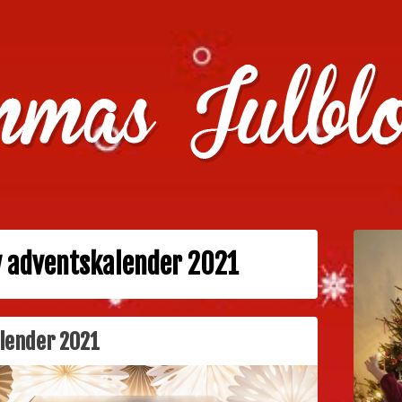
julklappstips, julkalendrar, adventskalendrar , julpyssel oc
y adventskalender 2021
alender 2021