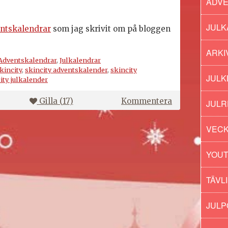
ADV
JULK
ntskalendrar
som jag skrivit om på bloggen
ARKI
Adventskalendrar
,
Julkalendrar
kincity
,
skincity adventskalender
,
skincity
JULK
ity julkalender
på
Gilla (
17
)
Kommentera
JULR
Skincity
adventskalen
VECK
2021
YOU
TÄVL
JUL