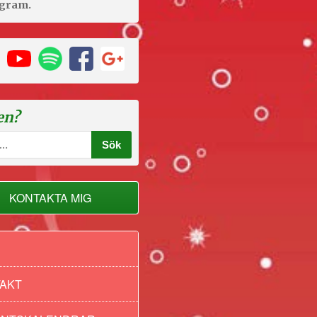
agram.
en?
KONTAKTA MIG
AKT