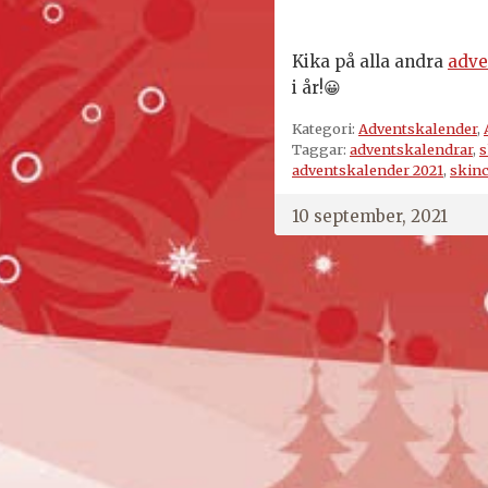
Kika på alla andra
adve
i år!
😀
Kategori:
Adventskalender
,
Taggar:
adventskalendrar
,
s
adventskalender 2021
,
skinc
10 september, 2021