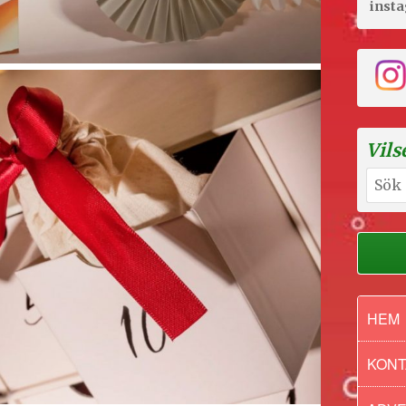
inst
Vils
Sök
efter:
HEM
KONT