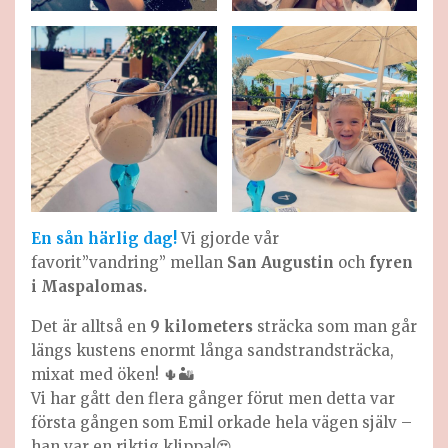
En sån härlig dag!
Vi gjorde vår
favorit”vandring” mellan
San Augustin
och
fyren
i Maspalomas.
Det är alltså en
9 kilometers
sträcka som man går
längs kustens enormt långa sandstrandsträcka,
mixat med öken! 🌵🏜
Vi har gått den flera gånger förut men detta var
första gången som Emil orkade hela vägen själv –
han var en riktig klippa!😍