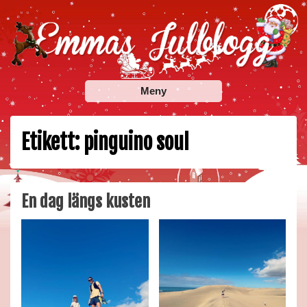
Skip
to
content
Emmas Julblogg
Julbloggar om julnyheter, julklappstips, julkalendrar,
Meny
adventskalendrar , julpyssel och julrecept!
Etikett:
pinguino soul
En dag längs kusten