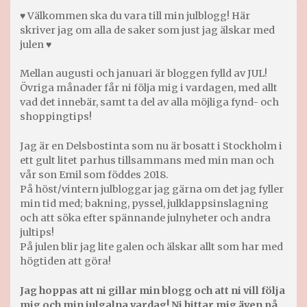
♥ Välkommen ska du vara till min julblogg! Här
skriver jag om alla de saker som just jag älskar med
julen ♥
Mellan augusti och januari är bloggen fylld av JUL!
Övriga månader får ni följa mig i vardagen, med allt
vad det innebär, samt ta del av alla möjliga fynd- och
shoppingtips!
Jag är en Delsbostinta som nu är bosatt i Stockholm i
ett gult litet parhus tillsammans med min man och
vår son Emil som föddes 2018.
På höst/vintern julbloggar jag gärna om det jag fyller
min tid med; bakning, pyssel, julklappsinslagning
och att söka efter spännande julnyheter och andra
jultips!
På julen blir jag lite galen och älskar allt som har med
högtiden att göra!
Jag hoppas att ni gillar min blogg och att ni vill följa
mig och min julgalna vardag! Ni hittar mig även på