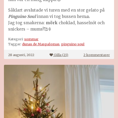
Såklart avslutade vi turen med en stor gelato på
Pinguino Soul
innan vi tog bussen hem🙏
Jag tog smakerna:
mörk
choklad, hasselnöt och
snickers – mums!🥰🍦
Kategori:
sommar
Taggar:
dunas de Maspalomas
,
pinguino soul
till
28 augusti, 2022
Gilla (
21
)
2 kommentarer
En
dag
läng
kust