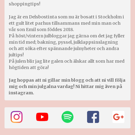
shoppingtips!
Jag är en Delsbostinta som nu är bosatt i Stockholm i
ett gult litet parhus tillsammans med min man och
vår son Emil som föddes 2018.
På höst/vintern julbloggar jag gärna om det jag fyller
min tid med; bakning, pyssel, julklappsinslagning
och att söka efter spännande julnyheter och andra
jultips!
På julen blir jag lite galen och älskar allt som har med
högtiden att göra!
Jag hoppas att ni gillar min blogg och att ni vill följa
mig och min julgalna vardag! Ni hittar mig även på
instagram.