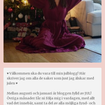
♥ Välkommen ska du vara till min julblogg! Här
skriver jag om alla de saker som just jag älskar med
julen ♥
Mellan augusti och januari är bloggen fylld av JUL!
Övriga månader får ni följa mig i vardagen, med allt
vad det innebär, samt ta del av alla möjliga fynd- och