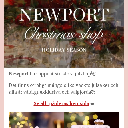
Newport
har öppnat sin stora julshop!😍
Det finns otroligt många olika vackra julsaker och
alla är väldigt exklusiva och välgjorda🥰
Se allt på deras hemsida
❤️