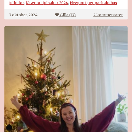
julkulor
,
Newport julsaker 2024
,
Newport pepparkakshus
till
7 oktober, 2024
Gilla (
17
)
2 kommentarer
Newp
jul
2024