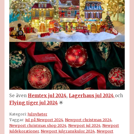
Se även
Hemtex jul 2024
,
Lagerhaus jul 2024
och
Flying tiger jul 2024
🌟
Kategori:
Julnyheter
Taggar:
jul på Newport 2024
,
Newport christmas 2024
,
Newport christmas shop 2024
,
Newport jul 2024
,
Newport
juldekorationer
,
Newport julgranskulor 2024
,
Newport