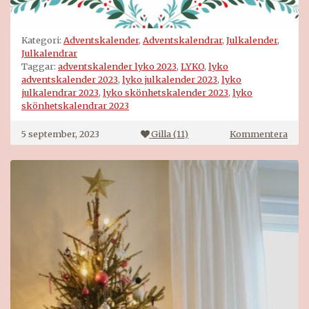
Kategori:
Adventskalender
,
Adventskalendrar
,
Julkalender
,
Julkalendrar
Taggar:
adventskalender lyko 2023
,
LYKO
,
lyko
adventskalender 2023
,
lyko julkalender 2023
,
lyko
julkalendrar 2023
,
lyko skönhetskalender 2023
,
lyko
skönhetskalendrar 2023
på
5 september, 2023
Gilla (
11
)
Kommentera
Lyko
adve
2023