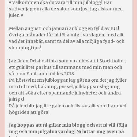
♥ Välkommen ska du vara till min julblogg! Här
skriver jag om alla de saker som just jag älskar med
julen ♥
Mellan augusti och januari är bloggen fylld av JUL!
Övriga månader får ni följa mig i vardagen, med allt
vad det innebär, samt ta del av alla möjliga fynd- och
shoppingtips!
Jag är en Delsbostinta som nu är bosatt i Stockholm i
ett gult litet parhus tillsammans med min man och
vår son Emil som föddes 2018.
På höst/vintern julbloggar jag gärna om det jag fyller
min tid med; bakning, pyssel, julklappsinslagning
och att söka efter spännande julnyheter och andra
jultips!
På julen blir jag lite galen och älskar allt som har med
högtiden att göra!
Jag hoppas att ni gillar min blogg och att ni vill följa
mig och min julgalna vardag! Ni hittar mig även på