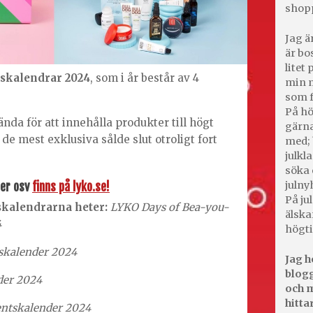
shop
Jag ä
är bo
litet
skalendrar 2024
, som i år består av 4
min m
som f
På hö
nda för att innehålla produkter till högt
gärna
de mest exklusiva sålde slut otroligt fort
med; 
julkl
söka 
iser osv
finns på lyko.se!
julny
På jul
skalendrarna heter:
LYKO Days of Bea-you-
älska
4
högti
skalender 2024
Jag h
blogg
der 2024
och m
hitta
ntskalender 2024