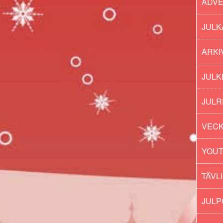
ADV
JULK
ARKI
JULK
JULR
VECK
YOU
TÄVL
JUL