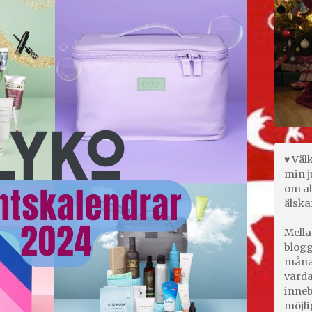
♥ Väl
min j
om al
älska
Mella
blogg
månad
varda
inneb
möjli