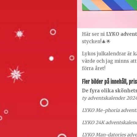
Här ser ni
LYKO advent
stycken!🎄🌟
Lykos julkalendrar är kä
värde och jag minns att 
förra året!
Fler bilder på innehåll, pr
De fyra olika skönhet
ty adventskalender 202
LYKO Me-phoria advent
LYKO 24K adventskalen
LYKO Man-datories adve