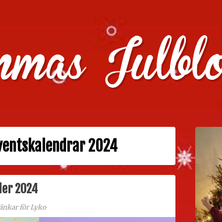
julklappstips, julkalendrar, adventskalendrar , julpyssel oc
ventskalendrar 2024
der 2024
änkar för Lyko