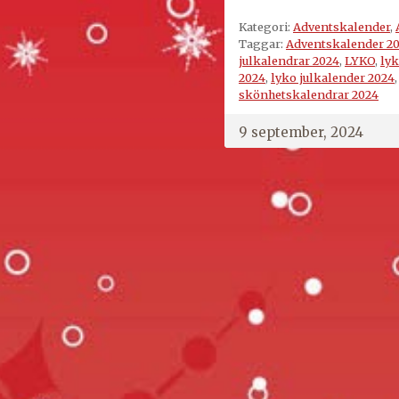
Kategori:
Adventskalender
,
Taggar:
Adventskalender 2
julkalendrar 2024
,
LYKO
,
lyk
2024
,
lyko julkalender 2024
skönhetskalendrar 2024
9 september, 2024