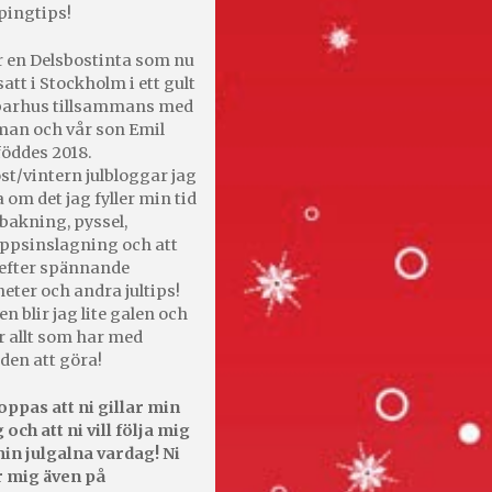
pingtips!
r en Delsbostinta som nu
satt i Stockholm i ett gult
 parhus tillsammans med
an och vår son Emil
öddes 2018.
st/vintern julbloggar jag
 om det jag fyller min tid
bakning, pyssel,
appsinslagning och att
efter spännande
heter och andra jultips!
en blir jag lite galen och
r allt som har med
den att göra!
oppas att ni gillar min
 och att ni vill följa mig
in julgalna vardag! Ni
r mig även på