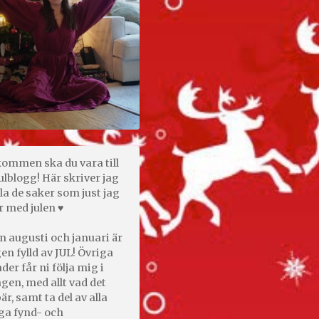
kommen ska du vara till
ulblogg! Här skriver jag
la de saker som just jag
r med julen ♥
n augusti och januari är
en fylld av JUL! Övriga
er får ni följa mig i
gen, med allt vad det
är, samt ta del av alla
ga fynd- och