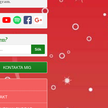
agram.
en?
der
KONTAKTA MIG
AKT