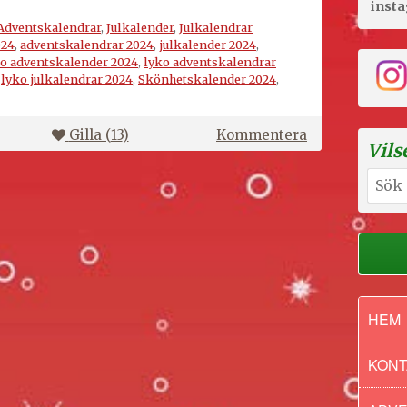
inst
Adventskalendrar
,
Julkalender
,
Julkalendrar
024
,
adventskalendrar 2024
,
julkalender 2024
,
o adventskalender 2024
,
lyko adventskalendrar
,
lyko julkalendrar 2024
,
Skönhetskalender 2024
,
på
Gilla (
13
)
Kommentera
Vils
Lyko
adventskalen
Sök
2024
efter:
HEM
KONT