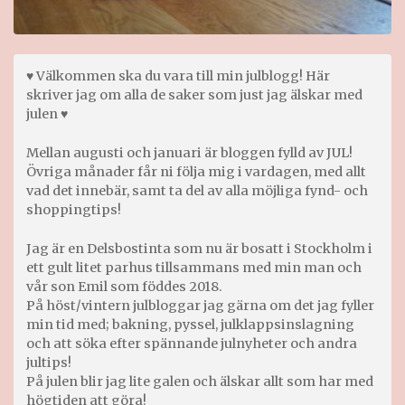
♥ Välkommen ska du vara till min julblogg! Här
skriver jag om alla de saker som just jag älskar med
julen ♥
Mellan augusti och januari är bloggen fylld av JUL!
Övriga månader får ni följa mig i vardagen, med allt
vad det innebär, samt ta del av alla möjliga fynd- och
shoppingtips!
Jag är en Delsbostinta som nu är bosatt i Stockholm i
ett gult litet parhus tillsammans med min man och
vår son Emil som föddes 2018.
På höst/vintern julbloggar jag gärna om det jag fyller
min tid med; bakning, pyssel, julklappsinslagning
och att söka efter spännande julnyheter och andra
jultips!
På julen blir jag lite galen och älskar allt som har med
högtiden att göra!