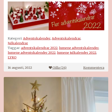
Kategori:
Adventskalender
,
Adventskalendrar
,
Julkalendrar
Taggar:
adventskalendrar 2022
,
lumene adventskalender
,
lumene adventskalender 2022
,
lumene julkalender 2022
,
LYKO
på
16 augusti, 2022
Gilla (
24
)
Kommentera
Lum
adve
2022