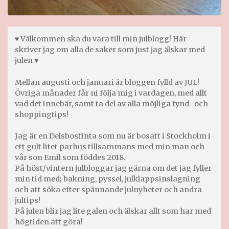
♥ Välkommen ska du vara till min julblogg! Här
skriver jag om alla de saker som just jag älskar med
julen ♥
Mellan augusti och januari är bloggen fylld av JUL!
Övriga månader får ni följa mig i vardagen, med allt
vad det innebär, samt ta del av alla möjliga fynd- och
shoppingtips!
Jag är en Delsbostinta som nu är bosatt i Stockholm i
ett gult litet parhus tillsammans med min man och
vår son Emil som föddes 2018.
På höst/vintern julbloggar jag gärna om det jag fyller
min tid med; bakning, pyssel, julklappsinslagning
och att söka efter spännande julnyheter och andra
jultips!
På julen blir jag lite galen och älskar allt som har med
högtiden att göra!