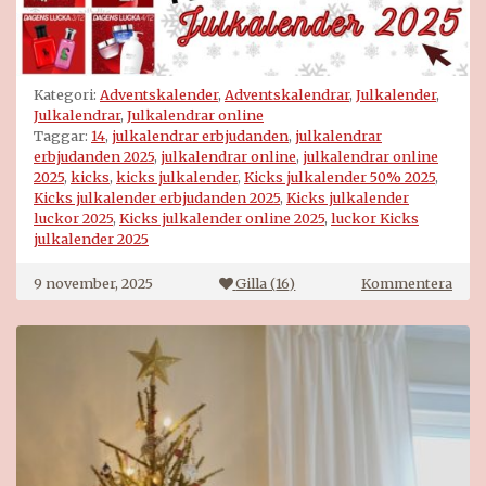
Kategori:
Adventskalender
,
Adventskalendrar
,
Julkalender
,
Julkalendrar
,
Julkalendrar online
Taggar:
14
,
julkalendrar erbjudanden
,
julkalendrar
erbjudanden 2025
,
julkalendrar online
,
julkalendrar online
2025
,
kicks
,
kicks julkalender
,
Kicks julkalender 50% 2025
,
Kicks julkalender erbjudanden 2025
,
Kicks julkalender
luckor 2025
,
Kicks julkalender online 2025
,
luckor Kicks
julkalender 2025
på
9 november, 2025
Gilla (
16
)
Kommentera
Kick
julk
2025