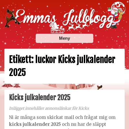
Skip
to
content
Emmas Julblogg
Julbloggar om julnyheter, julklappstips, julkalendrar,
Meny
adventskalendrar , julpyssel och julrecept!
Etikett:
luckor Kicks julkalender
2025
Kicks julkalender 2025
Inlägget innehåller annonslänkar för Kicks
Ni är många som skickat mail och frågat mig om
kicks julkalender 2025
och nu har de släppt