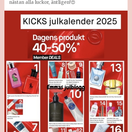
nästan alla luckor, äntligen!😍