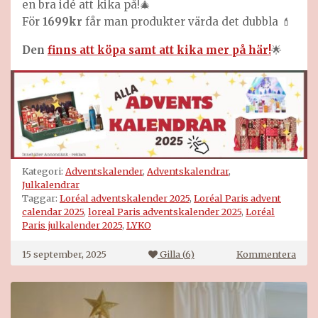
en bra idé att kika på!🎄
För
1699kr
får man produkter värda det dubbla 💄
Den
finns att köpa samt att kika mer på här!
🌟
Kategori:
Adventskalender
,
Adventskalendrar
,
Julkalendrar
Taggar:
Loréal adventskalender 2025
,
Loréal Paris advent
calendar 2025
,
loreal Paris adventskalender 2025
,
Loréal
Paris julkalender 2025
,
LYKO
på
15 september, 2025
Gilla (
6
)
Kommentera
Loré
Pari
adve
2025