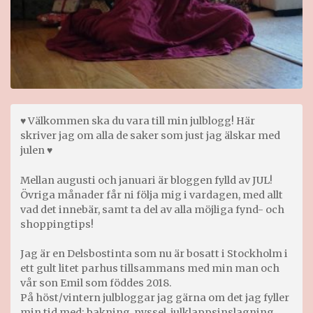
♥ Välkommen ska du vara till min julblogg! Här
skriver jag om alla de saker som just jag älskar med
julen ♥
Mellan augusti och januari är bloggen fylld av JUL!
Övriga månader får ni följa mig i vardagen, med allt
vad det innebär, samt ta del av alla möjliga fynd- och
shoppingtips!
Jag är en Delsbostinta som nu är bosatt i Stockholm i
ett gult litet parhus tillsammans med min man och
vår son Emil som föddes 2018.
På höst/vintern julbloggar jag gärna om det jag fyller
min tid med; bakning, pyssel, julklappsinslagning