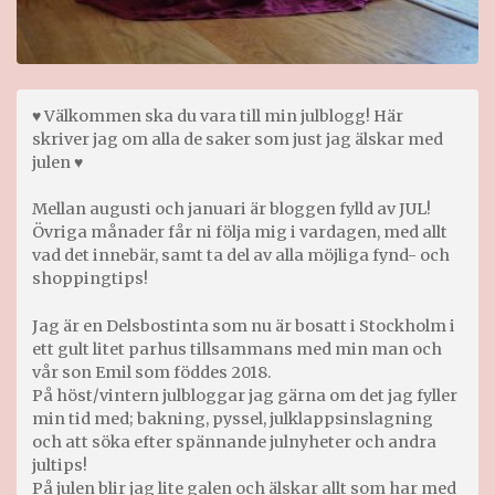
♥ Välkommen ska du vara till min julblogg! Här
skriver jag om alla de saker som just jag älskar med
julen ♥
Mellan augusti och januari är bloggen fylld av JUL!
Övriga månader får ni följa mig i vardagen, med allt
vad det innebär, samt ta del av alla möjliga fynd- och
shoppingtips!
Jag är en Delsbostinta som nu är bosatt i Stockholm i
ett gult litet parhus tillsammans med min man och
vår son Emil som föddes 2018.
På höst/vintern julbloggar jag gärna om det jag fyller
min tid med; bakning, pyssel, julklappsinslagning
och att söka efter spännande julnyheter och andra
jultips!
På julen blir jag lite galen och älskar allt som har med