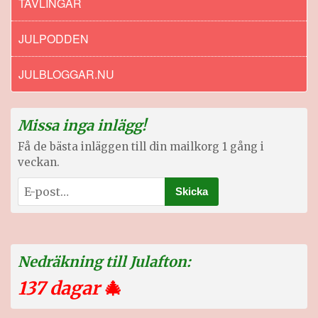
TÄVLINGAR
JULPODDEN
JULBLOGGAR.NU
Missa inga inlägg!
Få de bästa inläggen till din mailkorg 1 gång i
veckan.
Nedräkning till Julafton:
137 dagar
🎄