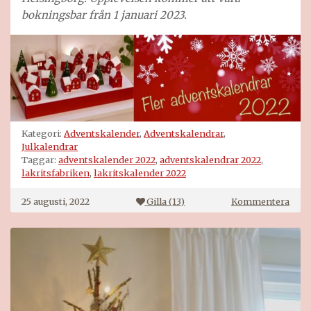
bokningsbar från 1 januari 2023.
Kategori:
Adventskalender
,
Adventskalendrar
,
Julkalendrar
Taggar:
adventskalender 2022
,
adventskalendrar 2022
,
lakritsfabriken
,
lakritskalender 2022
på
25 augusti, 2022
Gilla (
13
)
Kommentera
Lakr
lakr
2022