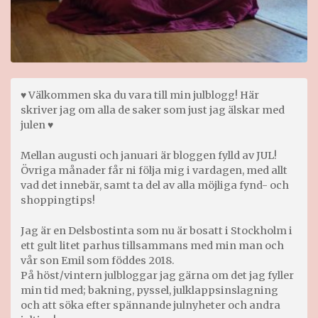
♥ Välkommen ska du vara till min julblogg! Här
skriver jag om alla de saker som just jag älskar med
julen ♥
Mellan augusti och januari är bloggen fylld av JUL!
Övriga månader får ni följa mig i vardagen, med allt
vad det innebär, samt ta del av alla möjliga fynd- och
shoppingtips!
Jag är en Delsbostinta som nu är bosatt i Stockholm i
ett gult litet parhus tillsammans med min man och
vår son Emil som föddes 2018.
På höst/vintern julbloggar jag gärna om det jag fyller
min tid med; bakning, pyssel, julklappsinslagning
och att söka efter spännande julnyheter och andra