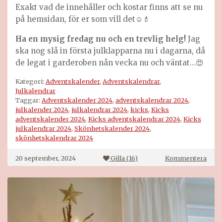
Exakt vad de innehåller och kostar finns att se nu
på hemsidan, för er som vill det
☺️💄
Ha en mysig fredag nu och en trevlig helg!
Jag
ska nog slå in första julklapparna nu i dagarna, då
de legat i garderoben nån vecka nu och väntat…😍
Kategori:
Adventskalender
,
Adventskalendrar
,
Julkalendrar
Taggar:
Adventskalender 2024
,
adventskalendrar 2024
,
julkalender 2024
,
julkalendrar 2024
,
kicks
,
Kicks
adventskalender 2024
,
Kicks adventskalendrar 2024
,
Kicks
julkalendrar 2024
,
Skönhetskalender 2024
,
skönhetskalendrar 2024
på
20 september, 2024
Gilla (
16
)
Kommentera
KICK
adve
2024