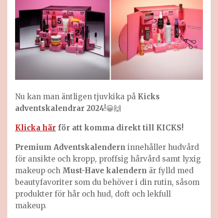
Nu kan man äntligen tjuvkika på
Kicks
adventskalendrar 2024
!😀🙌
Klicka här
för att komma direkt till KICKS!
Premium Adventskalendern
innehåller hudvård
för ansikte och kropp, proffsig hårvård samt lyxig
makeup
och
Must-Have
kalendern
är fylld med
beautyfavoriter som du behöver i din rutin, såsom
produkter för hår och hud, doft och lekfull
makeup.