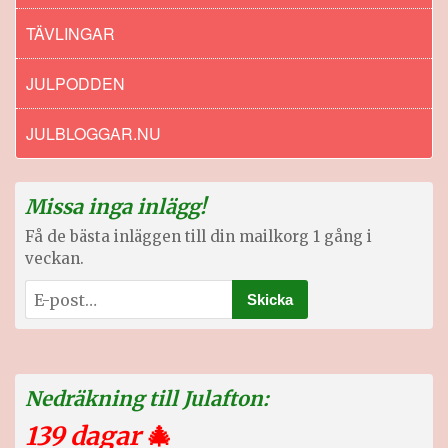
TÄVLINGAR
JULPODDEN
JULBLOGGAR.NU
Missa inga inlägg!
Få de bästa inläggen till din mailkorg 1 gång i
veckan.
Nedräkning till Julafton:
139 dagar
🎄