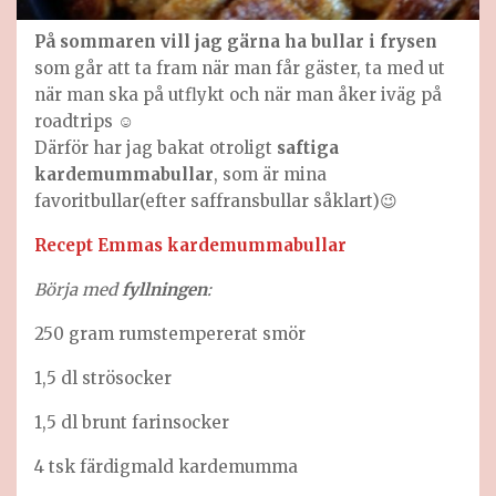
På sommaren vill jag gärna ha bullar i frysen
som går att ta fram när man får gäster, ta med ut
när man ska på utflykt och när man åker iväg på
roadtrips ☺️
Därför har jag bakat otroligt
saftiga
kardemummabullar
, som är mina
favoritbullar(efter saffransbullar såklart)😉
Recept Emmas kardemummabullar
Börja med
fyllningen
:
250 gram rumstempererat smör
1,5 dl strösocker
1,5 dl brunt farinsocker
4 tsk färdigmald kardemumma