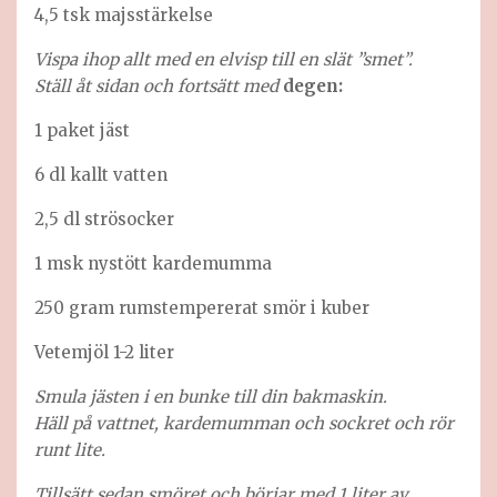
4,5 tsk majsstärkelse
Vispa ihop allt med en elvisp till en slät ”smet”.
Ställ åt sidan och fortsätt med
degen:
1 paket jäst
6 dl kallt vatten
2,5 dl strösocker
1 msk nystött kardemumma
250 gram rumstempererat smör i kuber
Vetemjöl 1-2 liter
Smula jästen i en bunke till din bakmaskin.
Häll på vattnet, kardemumman och sockret och rör
runt lite.
Tillsätt sedan smöret och börjar med 1 liter av