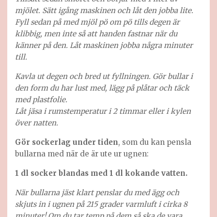
mjölet. Sätt igång maskinen och låt den jobba lite.
Fyll sedan på med mjöl pö om pö tills degen är
klibbig, men inte så att handen fastnar när du
känner på den. Låt maskinen jobba några minuter
till.
Kavla ut degen och bred ut fyllningen. Gör bullar i
den form du har lust med, lägg på plåtar och täck
med plastfolie.
Låt jäsa i rumstemperatur i 2 timmar eller i kylen
över natten.
Gör sockerlag under tiden
, som du kan pensla
bullarna med när de är ute ur ugnen:
1 dl socker blandas med 1 dl kokande vatten.
När bullarna jäst klart penslar du med ägg och
skjuts in i ugnen på 215 grader varmluft i cirka 8
minuter! Om du tar temp på dem så ska de vara