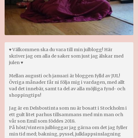
♥ Välkommen ska du vara till min julblogg! Här
skriver jag om alla de saker som just jag älskar med
julen ♥
Mellan augusti och januari är bloggen fylld av JUL!
Övriga månader får ni följa mig i vardagen, med allt
vad det innebär, samt ta del av alla möjliga fynd- och
shoppingtips!
Jag är en Delsbostinta som nu är bosatt i Stockholm i
ett gult litet parhus tillsammans med min man och
vår son Emil som föddes 2018.
På höst/vintern julbloggar jag gärna om det jag fyller
min tid med; bakning, pyssel, julklappsinslagning