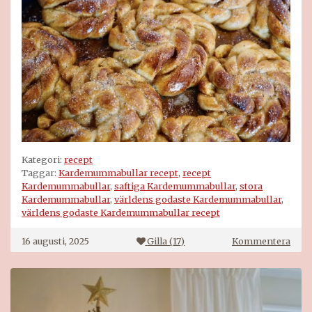
Kategori:
recept
Taggar:
Kardemummabullar recept
,
recept
Kardemummabullar
,
saftiga Kardemummabullar
,
stora
Kardemummabullar
,
världens godaste Kardemummabullar
,
världens godaste Kardemummabullar recept
på
16 augusti, 2025
Gilla (
17
)
Kommentera
Kard