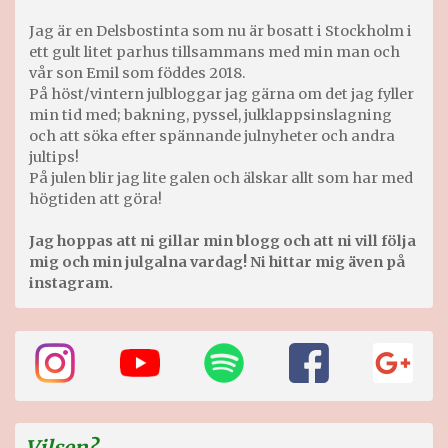
Jag är en Delsbostinta som nu är bosatt i Stockholm i
ett gult litet parhus tillsammans med min man och
vår son Emil som föddes 2018.
På höst/vintern julbloggar jag gärna om det jag fyller
min tid med; bakning, pyssel, julklappsinslagning
och att söka efter spännande julnyheter och andra
jultips!
På julen blir jag lite galen och älskar allt som har med
högtiden att göra!
Jag hoppas att ni gillar min blogg och att ni vill följa
mig och min julgalna vardag! Ni hittar mig även på
instagram.
Vilsen?