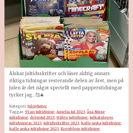
Älskar jultidsskrifter och läser aldrig annars
riktiga tidningar resterande delen av året, men på
julen är det något speciellt med papperstidningar
tycker jag…🥰🎄
Kategori:
Julnyheter
Taggar:
91:an jultidning
,
Amelia jul 2023
,
Åsa Nisse
jultidning
,
drömjul 2023
,
Hälge jultidning
,
julkataloger
,
jultidningar 2023
,
jultidsskrifter 2023
,
kalle anka jultidning
,
kalle anka jultidning 2023
,
Kronblom jultidning