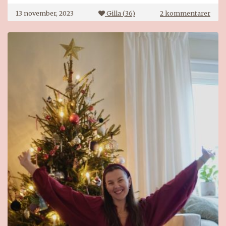
till
13 november, 2023
Gilla (
36
)
2 kommentarer
Jult