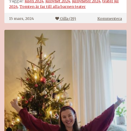
Taggar:
julen 2024
,
julnyhet 2024
,
julnyheter 2024
,
teater jul
2024
,
Tomten är far till alla barnen teater
på
15 mars, 2024
Gilla (
19
)
Kommentera
Tom
är
far
till
alla
barn
–
Teat