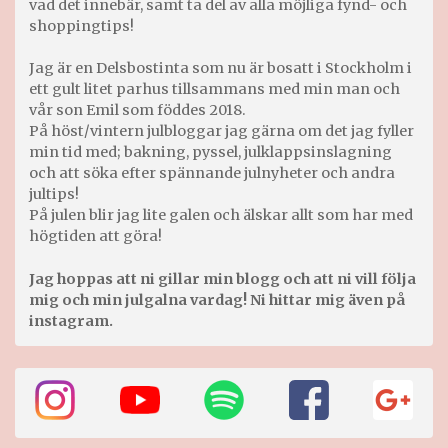
vad det innebär, samt ta del av alla möjliga fynd- och
shoppingtips!
Jag är en Delsbostinta som nu är bosatt i Stockholm i
ett gult litet parhus tillsammans med min man och
vår son Emil som föddes 2018.
På höst/vintern julbloggar jag gärna om det jag fyller
min tid med; bakning, pyssel, julklappsinslagning
och att söka efter spännande julnyheter och andra
jultips!
På julen blir jag lite galen och älskar allt som har med
högtiden att göra!
Jag hoppas att ni gillar min blogg och att ni vill följa
mig och min julgalna vardag! Ni hittar mig även på
instagram.