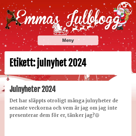
Skip
to
content
Emmas Julblogg
Julbloggar om julnyheter, julklappstips, julkalendrar,
Meny
adventskalendrar , julpyssel och julrecept!
Etikett:
julnyhet 2024
Julnyheter 2024
Det har släppts otroligt många julnyheter de
senaste veckorna och vem är jag om jag inte
presenterar dem för er, tänker jag?
😄