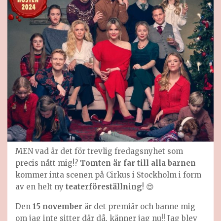
MEN vad är det för trevlig fredagsnyhet som
precis nått mig!?
Tomten är far till alla barnen
kommer inta scenen på Cirkus i Stockholm i form
av en helt ny
teaterföreställning
! 😍
Den
15 november
är det premiär och banne mig
om jag inte sitter där då, känner jag nu!! Jag blev