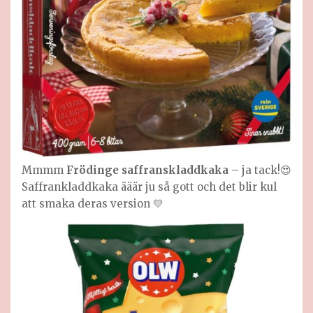
Mmmm
Frödinge saffranskladdkaka
– ja tack!😍
Saffrankladdkaka ääär ju så gott och det blir kul
att smaka deras version 💛