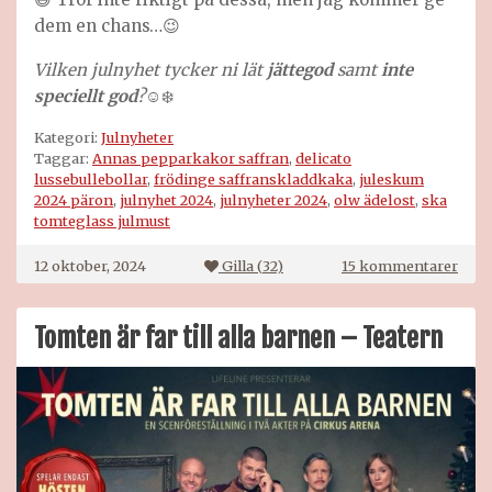
dem en chans…😉
Vilken julnyhet tycker ni lät
jättegod
samt
inte
speciellt god
?
☺️❄️
Kategori:
Julnyheter
Taggar:
Annas pepparkakor saffran
,
delicato
lussebullebollar
,
frödinge saffranskladdkaka
,
juleskum
2024 päron
,
julnyhet 2024
,
julnyheter 2024
,
olw ädelost
,
ska
tomteglass julmust
till
12 oktober, 2024
Gilla (
32
)
15 kommentarer
Juln
2024
Tomten är far till alla barnen – Teatern