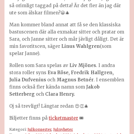
så orimligt taggad på detta! Är det fler än jag där
ute som älskar filmen?😀🎄
Man kommer bland annat att få se den klassiska
bastuscenen där alla exmakar sitter och pratar om
Sara, och Janne sitter och mår jävligt dåligt. Det är
min favoritscen, säger
Linus Wahlgren
(som
spelar Janne).
Rollen som Sara spelas av
Liv Mjönes
. I andra
stora roller syns
Eva Röse, Fredrik Hallgren,
Julia Dufvenius
och
Magnus Betnér
. I ensemblen
finns också fler kända namn som
Jakob
Setterberg
och
Clara Henry.
Oj så trevligt! Längtar redan 😍👏🎄
Biljetter finns på
ticketmaster
🎟️
Kategori:
Julkonserter
,
Julnyheter