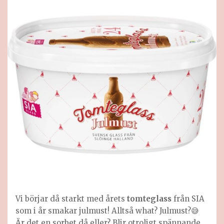
Vi börjar då starkt med årets
tomteglass
från SIA
som i år smakar julmust! Alltså what? Julmust?😅
Är det en sorbet då eller? Blir otroligt spännande