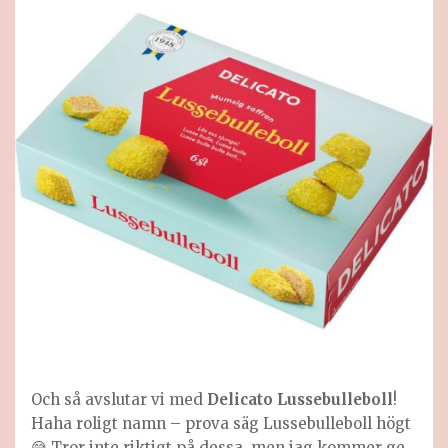
Och så avslutar vi med
Delicato Lussebulleboll
!
Haha roligt namn – prova säg Lussebulleboll högt
😅 Tror inte riktigt på dessa, men jag kommer ge