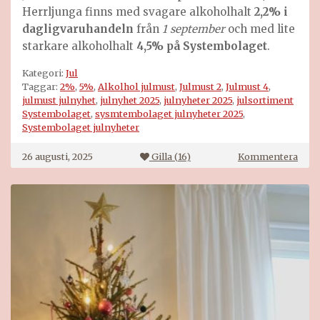
Herrljunga finns med svagare alkoholhalt
2,2% i
dagligvaruhandeln
från
1 september
och med lite
starkare alkoholhalt
4,5% på Systembolaget
.
Kategori:
Jul
Taggar:
2%
,
5%
,
Alkolhol julmust
,
Julmust 2
,
Julmust 4
,
julmust julnyhet
,
julnyhet 2025
,
julnyheter 2025
,
julsortiment
Systembolaget
,
sysmtembolaget julnyheter 2025
,
Systembolaget julnyheter
på
26 augusti, 2025
Gilla (
16
)
Kommentera
Julm
med
alko