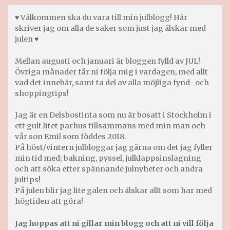
♥ Välkommen ska du vara till min julblogg! Här
skriver jag om alla de saker som just jag älskar med
julen ♥
Mellan augusti och januari är bloggen fylld av JUL!
Övriga månader får ni följa mig i vardagen, med allt
vad det innebär, samt ta del av alla möjliga fynd- och
shoppingtips!
Jag är en Delsbostinta som nu är bosatt i Stockholm i
ett gult litet parhus tillsammans med min man och
vår son Emil som föddes 2018.
På höst/vintern julbloggar jag gärna om det jag fyller
min tid med; bakning, pyssel, julklappsinslagning
och att söka efter spännande julnyheter och andra
jultips!
På julen blir jag lite galen och älskar allt som har med
högtiden att göra!
Jag hoppas att ni gillar min blogg och att ni vill följa