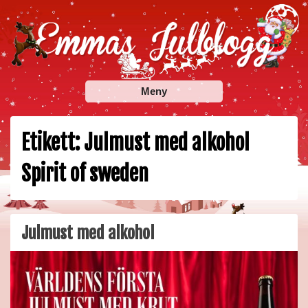
Skip
to
content
Emmas Julblogg
Julbloggar om julnyheter, julklappstips, julkalendrar,
Meny
adventskalendrar , julpyssel och julrecept!
Etikett:
Julmust med alkohol
Spirit of sweden
Julmust med alkohol