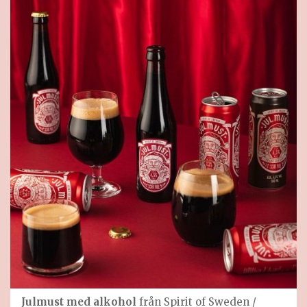
Julmust med alkohol
från Spirit of Sweden /