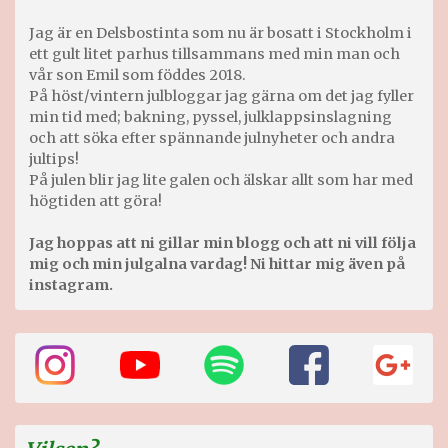
Jag är en Delsbostinta som nu är bosatt i Stockholm i
ett gult litet parhus tillsammans med min man och
vår son Emil som föddes 2018.
På höst/vintern julbloggar jag gärna om det jag fyller
min tid med; bakning, pyssel, julklappsinslagning
och att söka efter spännande julnyheter och andra
jultips!
På julen blir jag lite galen och älskar allt som har med
högtiden att göra!
Jag hoppas att ni gillar min blogg och att ni vill följa
mig och min julgalna vardag! Ni hittar mig även på
instagram.