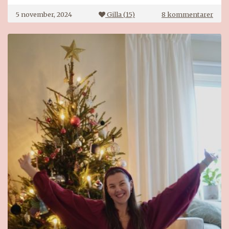
till
5 november, 2024
Gilla (
15
)
8 kommentarer
Kick
julk
2024