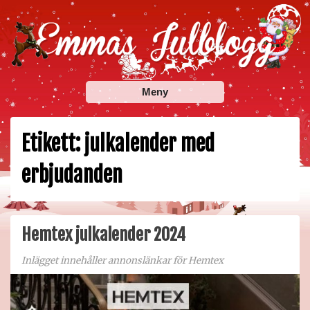
Skip
to
content
Emmas Julblogg
Julbloggar om julnyheter, julklappstips, julkalendrar,
Meny
adventskalendrar , julpyssel och julrecept!
Etikett:
julkalender med
erbjudanden
Hemtex julkalender 2024
Inlägget innehåller annonslänkar för Hemtex