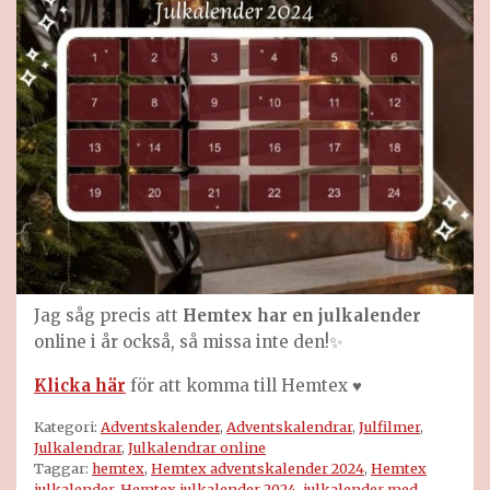
Jag såg precis att
Hemtex har en julkalender
online i år också, så missa inte den!✨
Klicka här
för att komma till Hemtex ♥️
Kategori:
Adventskalender
,
Adventskalendrar
,
Julfilmer
,
Julkalendrar
,
Julkalendrar online
Taggar:
hemtex
,
Hemtex adventskalender 2024
,
Hemtex
julkalender
,
Hemtex julkalender 2024
,
julkalender med