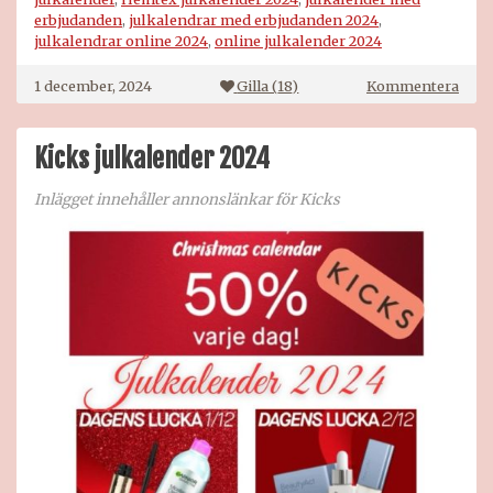
erbjudanden
,
julkalendrar med erbjudanden 2024
,
julkalendrar online 2024
,
online julkalender 2024
på
1 december, 2024
Gilla (
18
)
Kommentera
Hem
julk
2024
Kicks julkalender 2024
Inlägget innehåller annonslänkar för Kicks