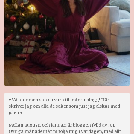
♥ Välkommen ska du vara till min julblogg! Här
skriver jag om alla de saker som just jag älskar med
julen ♥
Mellan augusti och januari är bloggen fylld av JUL!
Övriga månader får ni följa mig i vardagen, med allt