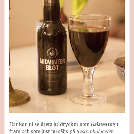
Här kan ni se årets
juldrycker
som
Galatea
tagit
fram och som just nu säljs på
Systembolaget
!🍻