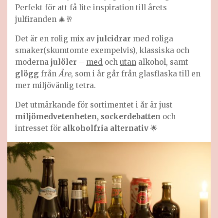
Perfekt för att få lite inspiration till årets
julfiranden 🎄🥂
Det är en rolig mix av
julcidrar
med roliga
smaker(skumtomte exempelvis), klassiska och
moderna
julöler
–
med
och
utan
alkohol, samt
glögg
från
Åre
, som i år går från glasflaska till en
mer miljövänlig tetra.
Det utmärkande för sortimentet i år är just
miljömedvetenheten, sockerdebatten
och
intresset för
alkoholfria alternativ
🌟