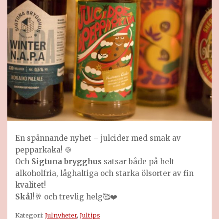
En spännande nyhet – julcider med smak av
pepparkaka! 🍪
Och
Sigtuna brygghus
satsar både på helt
alkoholfria, låghaltiga och starka ölsorter av fin
kvalitet!
Skål
!🥂 och trevlig helg🥰❤️
Kategori:
Julnyheter
,
Jultips