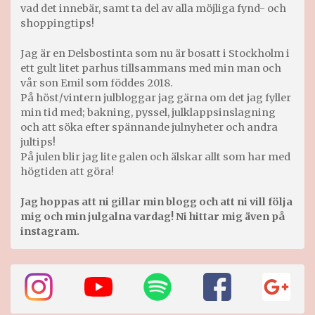
vad det innebär, samt ta del av alla möjliga fynd- och
shoppingtips!
Jag är en Delsbostinta som nu är bosatt i Stockholm i
ett gult litet parhus tillsammans med min man och
vår son Emil som föddes 2018.
På höst/vintern julbloggar jag gärna om det jag fyller
min tid med; bakning, pyssel, julklappsinslagning
och att söka efter spännande julnyheter och andra
jultips!
På julen blir jag lite galen och älskar allt som har med
högtiden att göra!
Jag hoppas att ni gillar min blogg och att ni vill följa
mig och min julgalna vardag! Ni hittar mig även på
instagram.