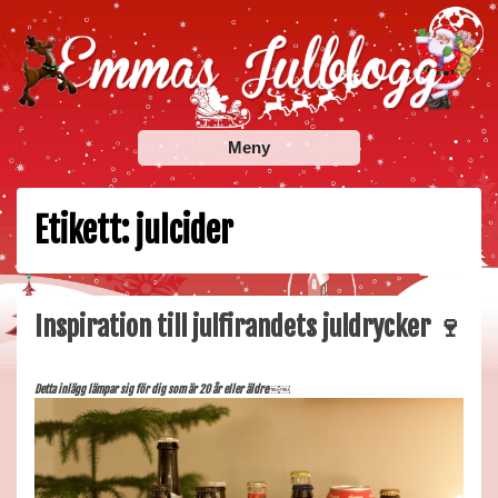
Skip
to
content
Emmas Julblogg
Julbloggar om julnyheter, julklappstips, julkalendrar,
Meny
adventskalendrar , julpyssel och julrecept!
Etikett:
julcider
Inspiration till julfirandets juldrycker 🍷
Detta inlägg lämpar sig för dig som är 20 år eller äldre￼￼