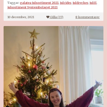
Taggar:
galatea julsortiment 2021
,
julcider
,
juldrycker
,
julöl
,
julsortiment Systembolaget 2021
till
10 december, 2021
Gilla (
37
)
8 kommentarer
Insp
till
julfi
juld
🍷