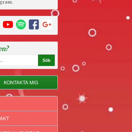
agram.
en?
KONTAKTA MIG
AKT