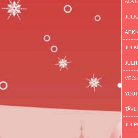
ADV
JULK
ARKI
JULK
JULR
VECK
YOU
TÄVL
JUL