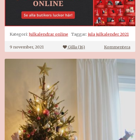
Kategori:
Julkalendrar online
Taggar:
jula julkalender 2021
på
9 november, 2021
Gilla (
16
)
Kommentera
Jula
julk
2021