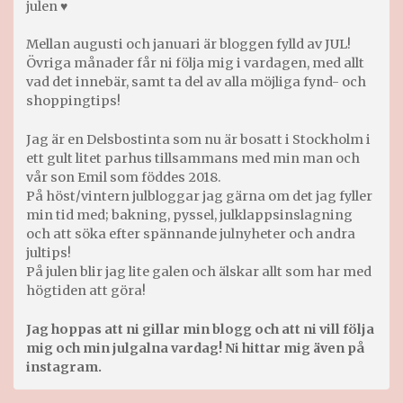
julen ♥
Mellan augusti och januari är bloggen fylld av JUL!
Övriga månader får ni följa mig i vardagen, med allt
vad det innebär, samt ta del av alla möjliga fynd- och
shoppingtips!
Jag är en Delsbostinta som nu är bosatt i Stockholm i
ett gult litet parhus tillsammans med min man och
vår son Emil som föddes 2018.
På höst/vintern julbloggar jag gärna om det jag fyller
min tid med; bakning, pyssel, julklappsinslagning
och att söka efter spännande julnyheter och andra
jultips!
På julen blir jag lite galen och älskar allt som har med
högtiden att göra!
Jag hoppas att ni gillar min blogg och att ni vill följa
mig och min julgalna vardag! Ni hittar mig även på
instagram.