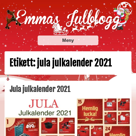
Skip
to
content
Emmas Julblogg
Julbloggar om julnyheter, julklappstips, julkalendrar,
Meny
adventskalendrar , julpyssel och julrecept!
Etikett:
jula julkalender 2021
Jula julkalender 2021