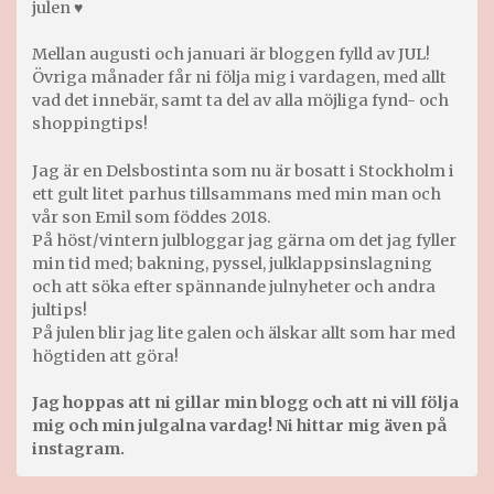
julen ♥
Mellan augusti och januari är bloggen fylld av JUL!
Övriga månader får ni följa mig i vardagen, med allt
vad det innebär, samt ta del av alla möjliga fynd- och
shoppingtips!
Jag är en Delsbostinta som nu är bosatt i Stockholm i
ett gult litet parhus tillsammans med min man och
vår son Emil som föddes 2018.
På höst/vintern julbloggar jag gärna om det jag fyller
min tid med; bakning, pyssel, julklappsinslagning
och att söka efter spännande julnyheter och andra
jultips!
På julen blir jag lite galen och älskar allt som har med
högtiden att göra!
Jag hoppas att ni gillar min blogg och att ni vill följa
mig och min julgalna vardag! Ni hittar mig även på
instagram.