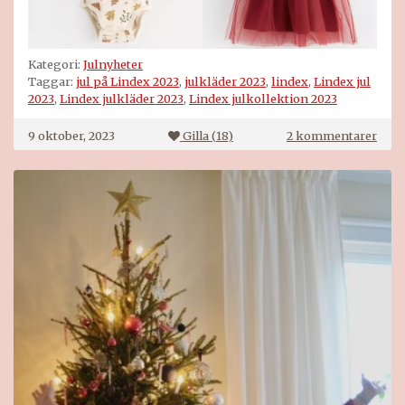
Kategori:
Julnyheter
Taggar:
jul på Lindex 2023
,
julkläder 2023
,
lindex
,
Lindex jul
2023
,
Lindex julkläder 2023
,
Lindex julkollektion 2023
till
9 oktober, 2023
Gilla (
18
)
2 kommentarer
Lind
jul
2023