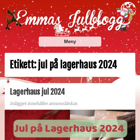
Skip
to
content
Emmas Julblogg
Julbloggar om julnyheter, julklappstips, julkalendrar,
Meny
adventskalendrar , julpyssel och julrecept!
Etikett:
jul på lagerhaus 2024
Lagerhaus jul 2024
Inlägget innehåller annonslänkar.