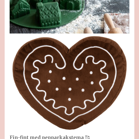
Fin-fint med pepparkakstema
🥰