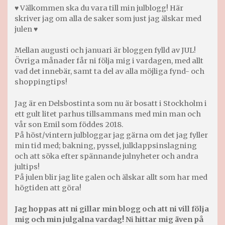
♥ Välkommen ska du vara till min julblogg! Här
skriver jag om alla de saker som just jag älskar med
julen ♥
Mellan augusti och januari är bloggen fylld av JUL!
Övriga månader får ni följa mig i vardagen, med allt
vad det innebär, samt ta del av alla möjliga fynd- och
shoppingtips!
Jag är en Delsbostinta som nu är bosatt i Stockholm i
ett gult litet parhus tillsammans med min man och
vår son Emil som föddes 2018.
På höst/vintern julbloggar jag gärna om det jag fyller
min tid med; bakning, pyssel, julklappsinslagning
och att söka efter spännande julnyheter och andra
jultips!
På julen blir jag lite galen och älskar allt som har med
högtiden att göra!
Jag hoppas att ni gillar min blogg och att ni vill följa
mig och min julgalna vardag! Ni hittar mig även på