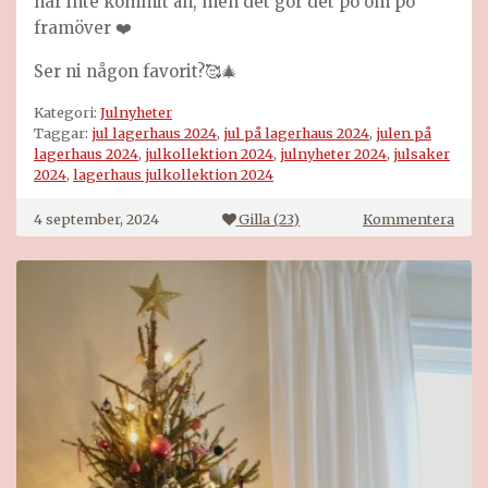
har inte kommit än, men det gör det pö om pö
framöver ❤️
Ser ni någon favorit?🥰🎄
Kategori:
Julnyheter
Taggar:
jul lagerhaus 2024
,
jul på lagerhaus 2024
,
julen på
lagerhaus 2024
,
julkollektion 2024
,
julnyheter 2024
,
julsaker
2024
,
lagerhaus julkollektion 2024
på
4 september, 2024
Gilla (
23
)
Kommentera
Lage
jul
2024