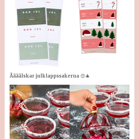
Äääälskar julklappssakerna
😍🎄