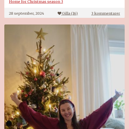
Home for Christmas season 3
till
28 september, 2024
Gilla (
16
)
3 kommentarer
Hom
for
Chri
säso
3