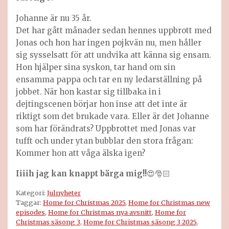
Johanne är nu 35 år.
Det har gått månader sedan hennes uppbrott med
Jonas och hon har ingen pojkvän nu, men håller
sig sysselsatt för att undvika att känna sig ensam.
Hon hjälper sina syskon, tar hand om sin
ensamma pappa och tar en ny ledarställning på
jobbet. När hon kastar sig tillbaka in i
dejtingscenen börjar hon inse att det inte är
riktigt som det brukade vara. Eller är det Johanne
som har förändrats? Uppbrottet med Jonas var
tufft och under ytan bubblar den stora frågan:
Kommer hon att våga älska igen?
Iiiih jag kan knappt bärga mig!!
😍🎅🏻
Kategori:
Julnyheter
Taggar:
Home for Christmas 2025
,
Home for Christmas new
episodes
,
Home for Christmas nya avsnitt
,
Home for
Christmas säsong 3
,
Home for Christmas säsong 3​ 2025
,