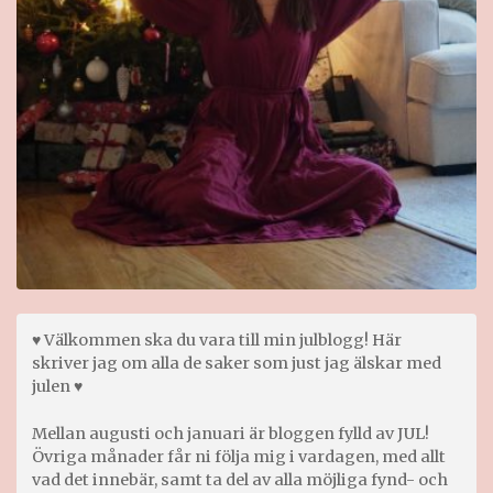
♥ Välkommen ska du vara till min julblogg! Här
skriver jag om alla de saker som just jag älskar med
julen ♥
Mellan augusti och januari är bloggen fylld av JUL!
Övriga månader får ni följa mig i vardagen, med allt
vad det innebär, samt ta del av alla möjliga fynd- och