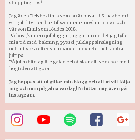
shoppingtips!
Jag är en Delsbostinta som nu är bosatt i Stockholm i
ett gult litet parhus tillsammans med min man och
vår son Emil som föddes 2018.
På höst/vintern julbloggar jag gärna om det jag fyller
min tid med; bakning, pyssel, julklappsinslagning
och att söka efter spännande julnyheter och andra
jultips!
På julen blir jag lite galen och älskar allt som har med
högtiden att göra!
Jag hoppas att ni gillar min blogg och att ni vill följa
mig och min julgalna vardag! Ni hittar mig även på
instagram.