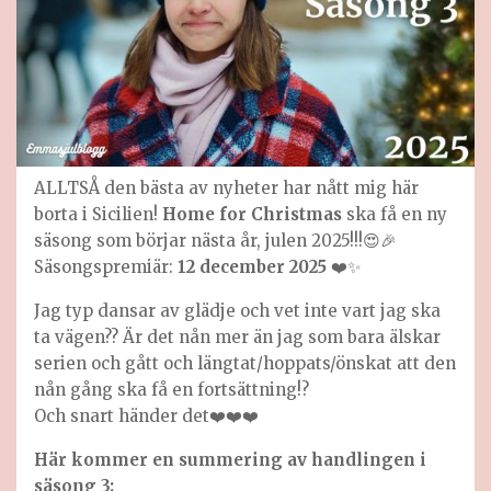
ALLTSÅ den bästa av nyheter har nått mig här
borta i Sicilien!
Home for Christmas
ska få en ny
säsong som börjar nästa år, julen 2025!!!😍🎉
Säsongspremiär:
12 december 2025
❤️✨
Jag typ dansar av glädje och vet inte vart jag ska
ta vägen?? Är det nån mer än jag som bara älskar
serien och gått och längtat/hoppats/önskat att den
nån gång ska få en fortsättning!?
Och snart händer det❤️❤️❤️
Här kommer en summering av handlingen i
säsong 3: