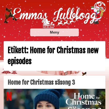
Skip
to
content
Emmas Julblogg
Julbloggar om julnyheter, julklappstips, julkalendrar,
Meny
adventskalendrar , julpyssel och julrecept!
Etikett:
Home for Christmas new
episodes
Home for Christmas säsong 3