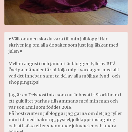
♥ Välkommen ska du vara till min julblogg! Här
skriver jag om alla de saker som just jag älskar med
julen ♥
Mellan augusti och januari är bloggen fylld av JUL!
Övriga månader får ni följa mig i vardagen, med allt
vad det innebär, samt ta del av alla möjliga fynd- och
shoppingtips!
Jag är en Delsbostinta som nu är bosatt i Stockholm i
ett gult litet parhus tillsammans med min man och
vår son Emil som föddes 2018.
På höst/vintern julbloggar jag gärna om det jag fyller
min tid med; bakning, pyssel, julklappsinslagning
och att söka efter spännande julnyheter och andra
jultips!