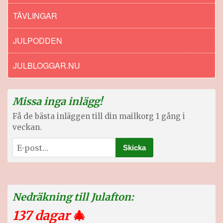
TÄVLINGAR
JULPODDEN
JULBLOGGAR.NU
Missa inga inlägg!
Få de bästa inläggen till din mailkorg 1 gång i
veckan.
Nedräkning till Julafton:
137 dagar
🎄