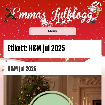
Skip
to
content
Emmas Julblogg
Julbloggar om julnyheter, julklappstips, julkalendrar,
Meny
adventskalendrar , julpyssel och julrecept!
Etikett:
H&M jul 2025
H&M jul 2025