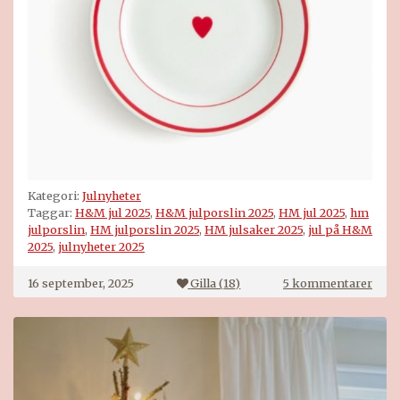
Kategori:
Julnyheter
Taggar:
H&M jul 2025
,
H&M julporslin 2025
,
HM jul 2025
,
hm
julporslin
,
HM julporslin 2025
,
HM julsaker 2025
,
jul på H&M
2025
,
julnyheter 2025
till
16 september, 2025
Gilla (
18
)
5 kommentarer
H&
jul
2025