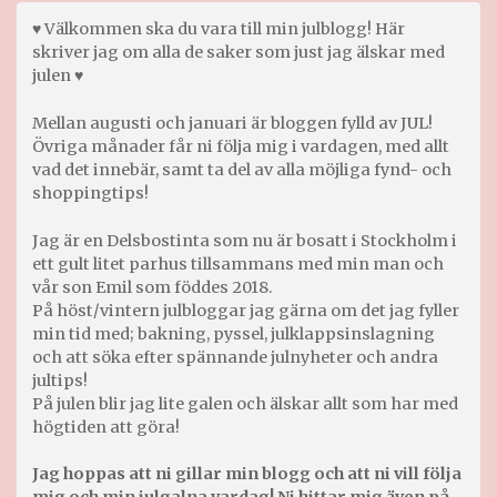
♥ Välkommen ska du vara till min julblogg! Här
skriver jag om alla de saker som just jag älskar med
julen ♥
Mellan augusti och januari är bloggen fylld av JUL!
Övriga månader får ni följa mig i vardagen, med allt
vad det innebär, samt ta del av alla möjliga fynd- och
shoppingtips!
Jag är en Delsbostinta som nu är bosatt i Stockholm i
ett gult litet parhus tillsammans med min man och
vår son Emil som föddes 2018.
På höst/vintern julbloggar jag gärna om det jag fyller
min tid med; bakning, pyssel, julklappsinslagning
och att söka efter spännande julnyheter och andra
jultips!
På julen blir jag lite galen och älskar allt som har med
högtiden att göra!
Jag hoppas att ni gillar min blogg och att ni vill följa