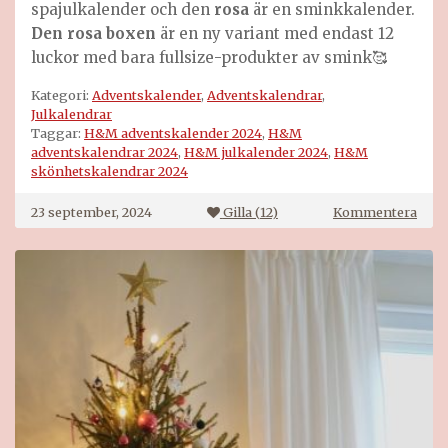
spajulkalender och den
rosa
är en sminkkalender.
Den rosa boxen
är en ny variant med endast 12
luckor med bara fullsize-produkter av smink🥰
Kategori:
Adventskalender
,
Adventskalendrar
,
Julkalendrar
Taggar:
H&M adventskalender 2024
,
H&M
adventskalendrar 2024
,
H&M julkalender 2024
,
H&M
skönhetskalendrar 2024
på
23 september, 2024
Gilla (
12
)
Kommentera
H&
adve
2024