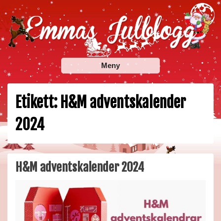
Skip
to
content
Emmas Julblogg
Julbloggar om julnyheter, julklappstips, julkalendrar,
Meny
adventskalendrar , julpyssel och julrecept!
Etikett:
H&M adventskalender
2024
H&M adventskalender 2024