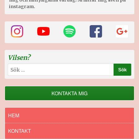
mig och min julgalna vardag! Ni hittar mig även på
instagram.
Vilsen?
Sök
efter:
KONTAKTA MIG
HEM
KONTAKT