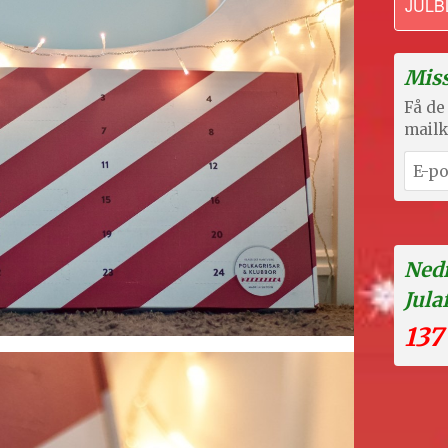
JULB
Miss
Få de 
mailk
Nedr
Jula
137