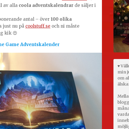
ll av alla
coola adventskalendrar
de säljer i
mponerande antal – över
100 olika
s just nu på
coolstuff.se
och ni måste
g kik 😍
the Game Adventskalender
♥ Väl
min j
om al
älska
Mella
blogg
månad
varda
inneb
möjli