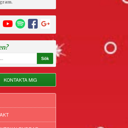
agram.
en?
KONTAKTA MIG
AKT