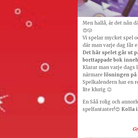
Men hallå, är det nån dä
😍🎲
Vi spelar mycket spel o
där man varje dag får e
Det här spelet går ut p
borttappade bok inneh
Klarar man varje dags
närmare
lösningen på 
Spelkalendern har en 
lite klurig 😉
En Såå rolig och annor
spelfantaster!😍
Kolla 
Gr