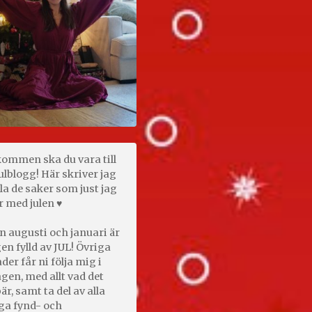
kommen ska du vara till
ulblogg! Här skriver jag
la de saker som just jag
r med julen ♥
n augusti och januari är
en fylld av JUL! Övriga
er får ni följa mig i
gen, med allt vad det
är, samt ta del av alla
ga fynd- och