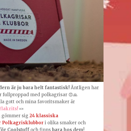
rn är ju bara helt fantastisk!
Äntligen har
 fullproppad med polkagrisar 😍🙏
mla gott och mina favoritsmaker är
lakrits!
🍬
n gömmer sig
24 klassiska
r Polkagrisklubbor
i olika smaker och
för Coolstuff
och finns
bara hos dem
!