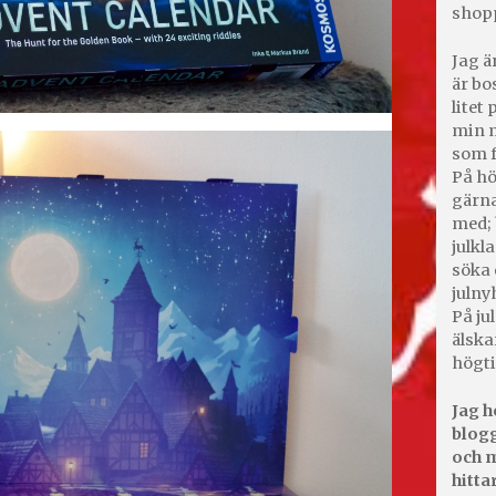
shop
Jag ä
är bo
litet
min m
som f
På hö
gärna
med; 
julkl
söka 
julny
På jul
älska
högti
Jag h
blogg
och m
hitta