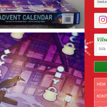
inst
Vils
Sök
efter:
HEM
KONT