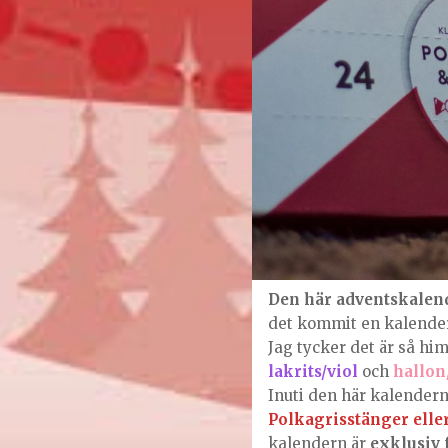
Den här adventskalende
det kommit en kalender
Jag tycker det är så hi
lakrits/viol
och
hallon/
Inuti den här kalender
Polkagrisstänger elle
kalendern är
exklusiv 