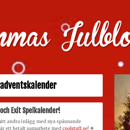
julklappstips, julkalendrar, adventskalendrar , julpyssel oc
 adventskalender
och Exit Spelkalender!
itt andra inlägg med nya spännande
är ett betalt samarbete med
coolstuff.se
! 🌟