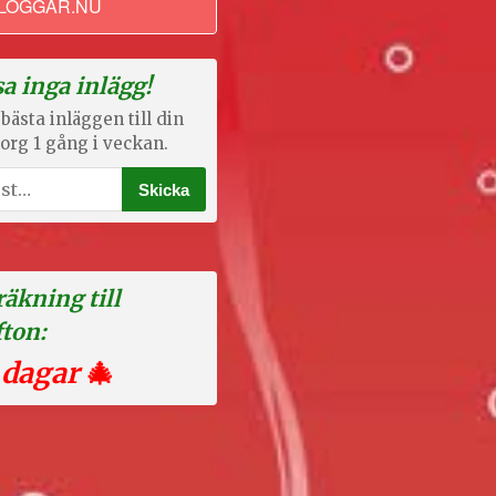
LOGGAR.NU
a inga inlägg!
bästa inläggen till din
org 1 gång i veckan.
äkning till
fton:
 dagar
🎄