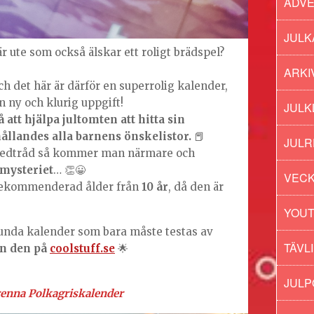
ADV
JULK
r ute som också älskar ett roligt brädspel?
ARKI
ch det här är därför en superrolig kalender,
n ny och klurig uppgift!
JULK
å att hjälpa jultomten att hitta sin
ållandes alla barnens önskelistor.
📕
JULR
 ledtråd så kommer man närmare och
mysteriet
… 👏😀
VECK
rekommenderad ålder från
10 år
, då den är
YOU
lunda kalender som bara måste testas av
TÄVL
in den på
coolstuff.se
🌟
JUL
enna Polkagriskalender