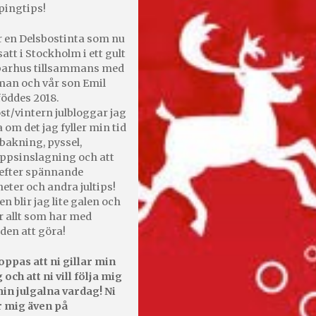
pingtips!
r en Delsbostinta som nu
satt i Stockholm i ett gult
 parhus tillsammans med
an och vår son Emil
öddes 2018.
st/vintern julbloggar jag
 om det jag fyller min tid
bakning, pyssel,
appsinslagning och att
efter spännande
heter och andra jultips!
en blir jag lite galen och
r allt som har med
den att göra!
oppas att ni gillar min
 och att ni vill följa mig
in julgalna vardag! Ni
r mig även på