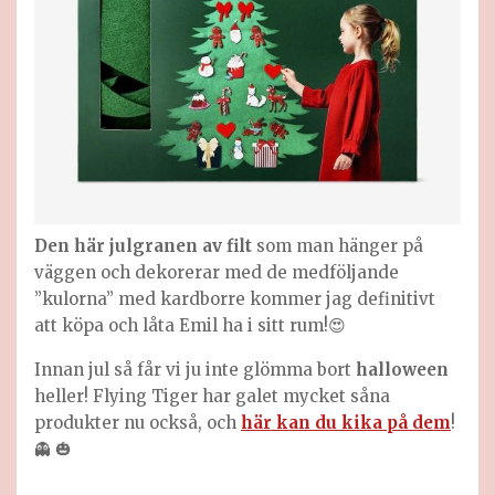
Den här julgranen av filt
som man hänger på
väggen och dekorerar med de medföljande
”kulorna” med kardborre kommer jag definitivt
att köpa och låta Emil ha i sitt rum!😍
Innan jul så får vi ju inte glömma bort
halloween
heller! Flying Tiger har galet mycket såna
produkter nu också, och
här kan du kika på dem
!
👻 🎃