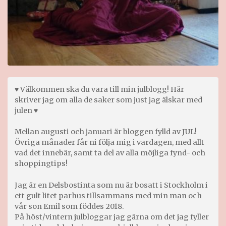
♥ Välkommen ska du vara till min julblogg! Här
skriver jag om alla de saker som just jag älskar med
julen ♥
Mellan augusti och januari är bloggen fylld av JUL!
Övriga månader får ni följa mig i vardagen, med allt
vad det innebär, samt ta del av alla möjliga fynd- och
shoppingtips!
Jag är en Delsbostinta som nu är bosatt i Stockholm i
ett gult litet parhus tillsammans med min man och
vår son Emil som föddes 2018.
På höst/vintern julbloggar jag gärna om det jag fyller