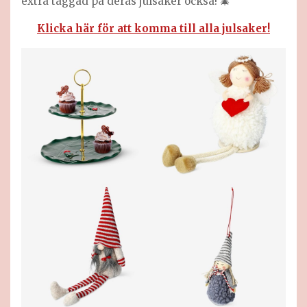
extra taggad på deras julsaker också! 🎄
Klicka här för att komma till alla julsaker!