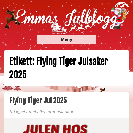
Skip
to
content
Emmas Julblogg
Julbloggar om julnyheter, julklappstips, julkalendrar,
Meny
adventskalendrar , julpyssel och julrecept!
Etikett:
Flying Tiger Julsaker
2025
Flying Tiger Jul 2025
Inlägget innehåller annonslänkar.