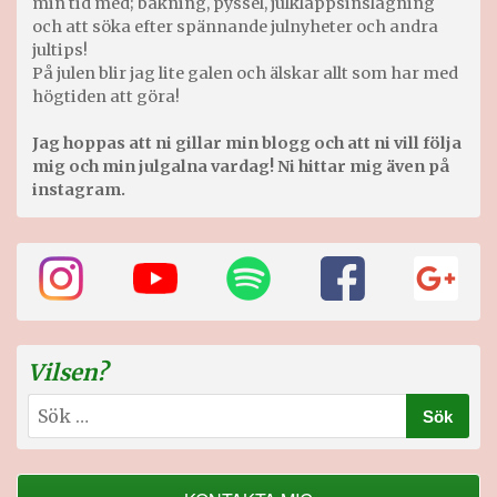
min tid med; bakning, pyssel, julklappsinslagning
och att söka efter spännande julnyheter och andra
jultips!
På julen blir jag lite galen och älskar allt som har med
högtiden att göra!
Jag hoppas att ni gillar min blogg och att ni vill följa
mig och min julgalna vardag! Ni hittar mig även på
instagram.
Vilsen?
Sök
efter: