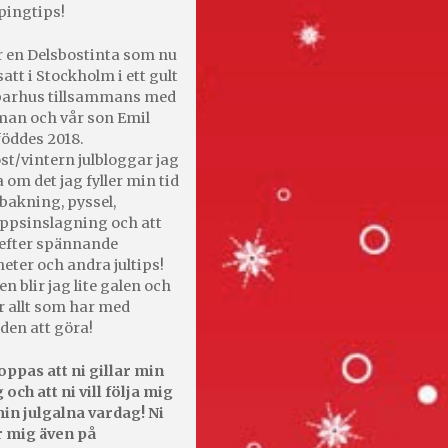
pingtips!
r en Delsbostinta som nu
satt i Stockholm i ett gult
 parhus tillsammans med
an och vår son Emil
öddes 2018.
st/vintern julbloggar jag
 om det jag fyller min tid
bakning, pyssel,
appsinslagning och att
efter spännande
heter och andra jultips!
en blir jag lite galen och
r allt som har med
den att göra!
oppas att ni gillar min
 och att ni vill följa mig
in julgalna vardag! Ni
r mig även på