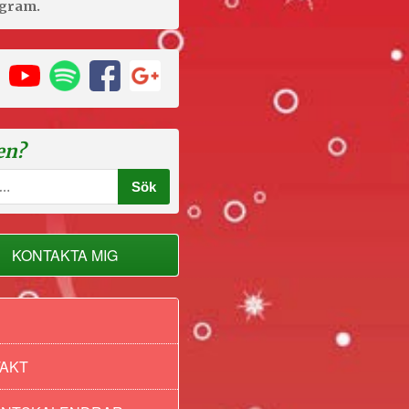
agram.
en?
KONTAKTA MIG
AKT