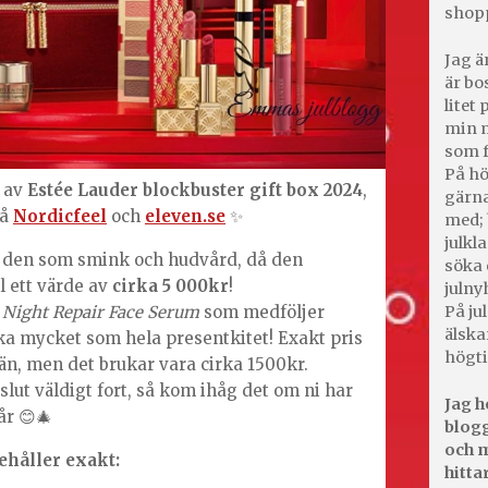
shop
Jag ä
är bo
litet
min m
som f
På hö
n av
Estée Lauder blockbuster gift box 2024
,
gärna
på
Nordicfeel
och
eleven.se
✨
med; 
julkl
ör den som smink och hudvård, då den
söka 
l ett värde av
cirka 5 000kr
!
julny
På jul
Night Repair Face Serum
som medföljer
älska
ka mycket som hela presentkitet! Exakt pris
högti
 än, men det brukar vara cirka 1500kr.
 slut väldigt fort, så kom ihåg det om ni har
Jag h
år 😊🎄
blogg
och m
ehåller exakt:
hitta