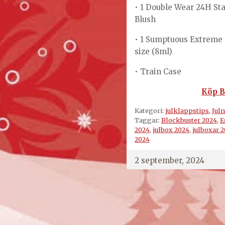
• 1 Double Wear 24H Stay
Blush
• 1 Sumptuous Extreme 
size (8ml)
• Train Case
Köp
B
Kategori:
julklappstips
,
Juln
Taggar:
Blockbuster 2024
,
E
2024
,
julbox 2024
,
julboxar 
2024
2 september, 2024