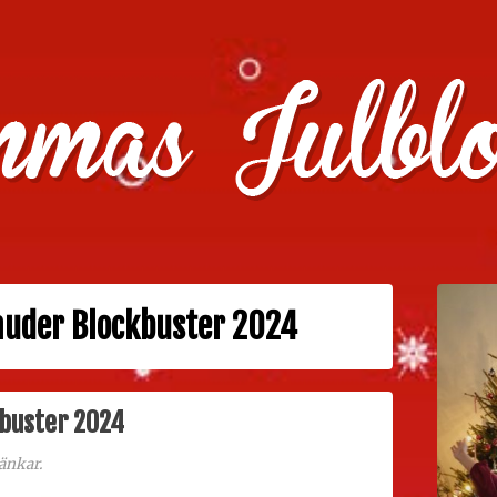
julklappstips, julkalendrar, adventskalendrar , julpyssel oc
auder Blockbuster 2024
kbuster 2024
änkar.