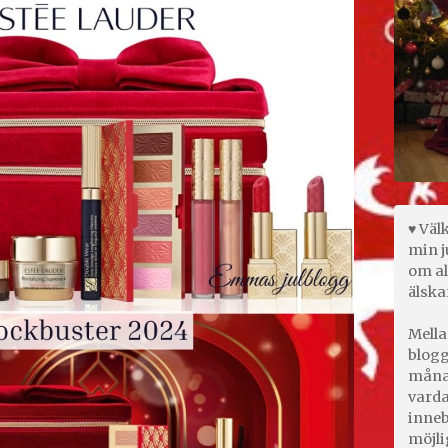
♥ Väl
min j
om al
älska
Mella
blogg
månad
varda
inneb
möjli