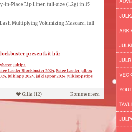
ADV
-in-Place Lip Liner, full-size (1.2g) in 15
JULK
Lash Multiplying Volumizing Mascara, full-
ARKI
JULK
lockbuster presentkit här
JULR
yheter
,
Jultips
stee Lauder Blockbuster 2024
,
Estée Lauder julbox
VECK
2024
,
julklapp 2024
,
julklappar 2024
,
julklappstips
YOU
på
Gilla (
12
)
Kommentera
Estée
TÄVL
Lauder
Blockbuster
JUL
2024