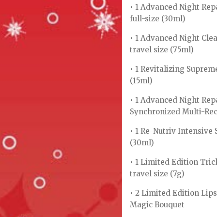
• 1 Advanced Night Rep
full-size (30ml)
• 1 Advanced Night Cle
travel size (75ml)
• 1 Revitalizing Suprem
(15ml)
• 1 Advanced Night Re
Synchronized Multi-Reco
• 1 Re-Nutriv Intensive
(30ml)
• 1 Limited Edition Tri
travel size (7g)
• 2 Limited Edition Lips
Magic Bouquet