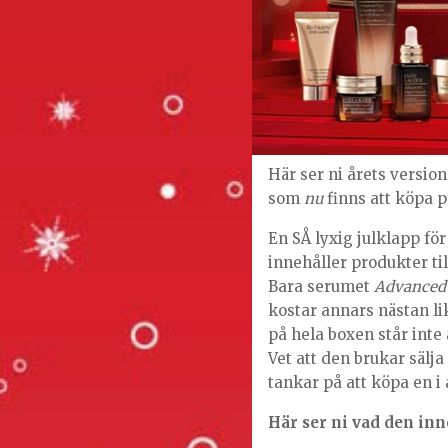
Här ser ni årets versio
som
nu
finns att köpa 
En SÅ lyxig julklapp f
innehåller produkter til
Bara serumet
Advanced 
kostar annars nästan li
på hela boxen står inte
Vet att den brukar sälja
tankar på att köpa en i 
Här ser ni vad den inn