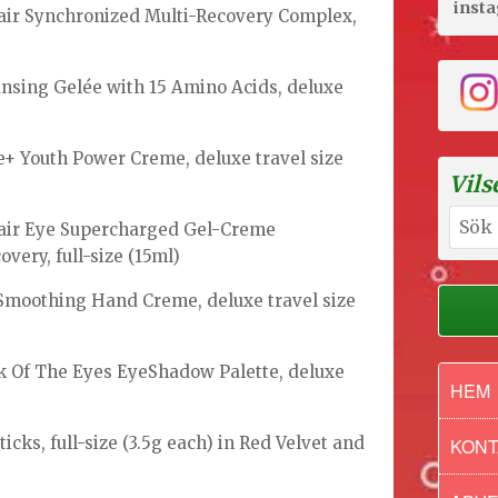
inst
air Synchronized Multi-Recovery Complex,
ansing Gelée with 15 Amino Acids, deluxe
e+ Youth Power Creme, deluxe travel size
Vils
Sök
pair Eye Supercharged Gel-Creme
efter:
very, full-size (15ml)
 Smoothing Hand Creme, deluxe travel size
ck Of The Eyes EyeShadow Palette, deluxe
HEM
ticks, full-size (3.5g each) in Red Velvet and
KONT