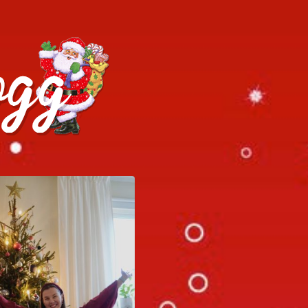
h julrecept!