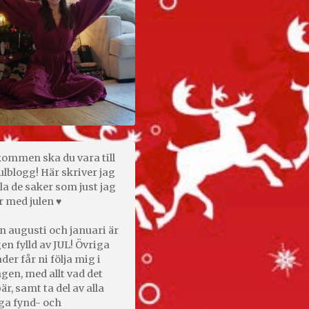
kommen ska du vara till
ulblogg! Här skriver jag
la de saker som just jag
r med julen ♥
n augusti och januari är
en fylld av JUL! Övriga
er får ni följa mig i
gen, med allt vad det
är, samt ta del av alla
ga fynd- och