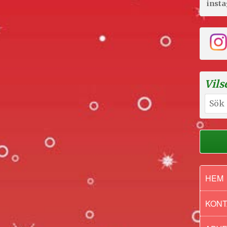
adventskalen
inst
2024
Vils
Sök
efter:
HEM
KONT