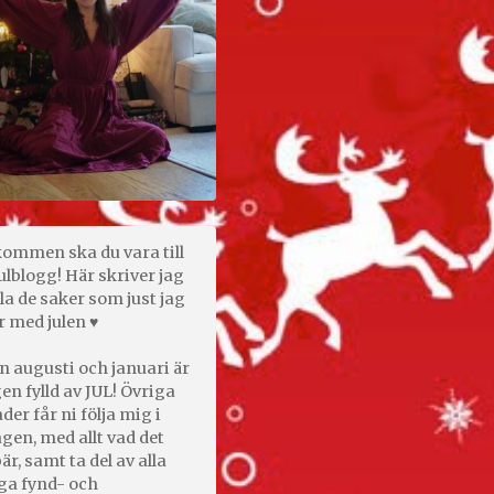
kommen ska du vara till
ulblogg! Här skriver jag
la de saker som just jag
r med julen ♥
n augusti och januari är
en fylld av JUL! Övriga
er får ni följa mig i
gen, med allt vad det
är, samt ta del av alla
ga fynd- och