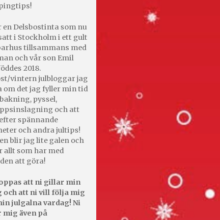
pingtips!
r en Delsbostinta som nu
satt i Stockholm i ett gult
 parhus tillsammans med
an och vår son Emil
öddes 2018.
st/vintern julbloggar jag
 om det jag fyller min tid
bakning, pyssel,
appsinslagning och att
efter spännande
heter och andra jultips!
en blir jag lite galen och
r allt som har med
den att göra!
oppas att ni gillar min
 och att ni vill följa mig
in julgalna vardag! Ni
r mig även på