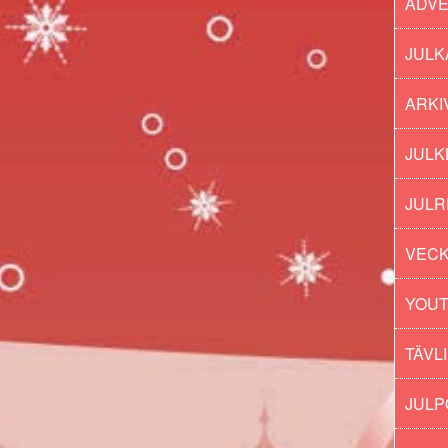
ADV
JULK
ARKI
JULK
JULR
VECK
YOU
TÄVL
JUL