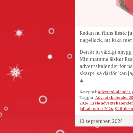
Redan nu finns
Essie j
nagellack, att kika me
Den är ju väldigt snygg 
Min mamma älskar Essi
adventskalender för någ
skarpt, så därför kan 
🎄
Kategori:
Adventskalender
,
Taggar:
Adventskalender 2
2024
,
Essie adventskalender
julkalendrar 2024
,
Skönhets
10 september, 2024