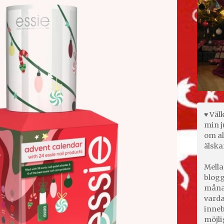
♥ Väl
min j
om al
älska
Mella
blogg
månad
varda
inneb
möjli