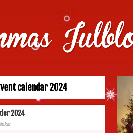
julklappstips, julkalendrar, adventskalendrar , julpyssel oc
dvent calendar 2024
nder 2024
änkar.