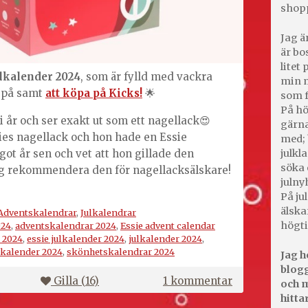
shop
Jag ä
är bo
litet
ulkalender
2024
, som är fylld med vackra
min m
r på samt
att köpa på Kicks!
🌟
som f
På hö
i år och ser exakt ut som ett nagellack😍
gärna
es nagellack och hon hade en Essie
med; 
ot år sen och vet att hon gillade den
julkl
söka 
jag rekommendera den för nagellacksälskare!
julny
På jul
älska
Adventskalendrar
,
Julkalendrar
högti
024
,
adventskalendrar 2024
,
Essie advent calendar
 2024
,
essie julkalender 2024
,
julkalender 2024
,
kalender 2024
,
skönhetskalendrar 2024
Jag h
blogg
till
Gilla (
16
)
1 kommentar
och m
Essie
hitta