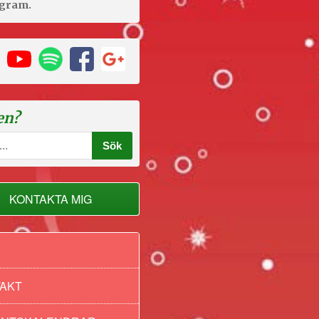
der
agram.
en?
KONTAKTA MIG
AKT