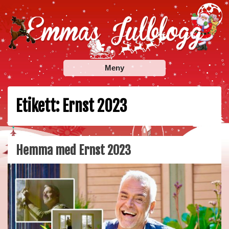
Skip
to
content
Emmas Julblogg
Julbloggar om julnyheter, julklappstips, julkalendrar,
Meny
adventskalendrar , julpyssel och julrecept!
Etikett:
Ernst 2023
Hemma med Ernst 2023