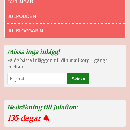
TÄVLINGAR
JULPODDEN
JULBLOGGAR.NU
Missa inga inlägg!
Få de bästa inläggen till din mailkorg 1 gång i
veckan.
Nedräkning till Julafton:
135 dagar
🎄