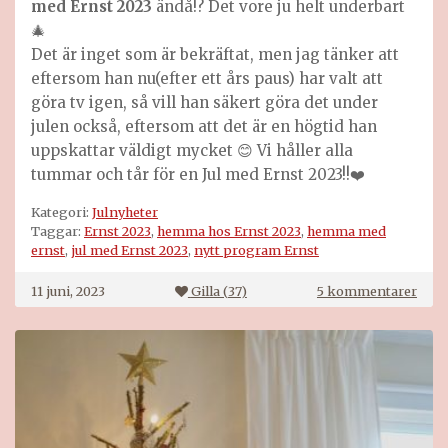
med Ernst 2023
ändå!? Det vore ju helt underbart
🎄
Det är inget som är bekräftat, men jag tänker att
eftersom han nu(efter ett års paus) har valt att
göra tv igen, så vill han säkert göra det under
julen också, eftersom att det är en högtid han
uppskattar väldigt mycket 😊 Vi håller alla
tummar och tår för en Jul med Ernst 2023!!❤️
Kategori:
Julnyheter
Taggar:
Ernst 2023
,
hemma hos Ernst 2023
,
hemma med
ernst
,
jul med Ernst 2023
,
nytt program Ernst
till
11 juni, 2023
Gilla (
37
)
5 kommentarer
Hem
med
Erns
2023