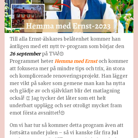
Till alla Ernst-älskares belåtenhet kommer han
äntligen med ett nytt tv-program som börjar den
26 september
på TV4!😍
Programmet heter
Hemma med Ernst
och kommer
att fokusera mer på mindre tips och trix, än stora
och komplicerade renoveringsprojekt. Han lägger
mer vikt på saker som gemene man kan ha nytta
och glädje av och självklart blir det matlagning
också! 👏 Jag tycker det låter som ett helt
underbart upplägg och ser otroligt mycket fram
emot första avsnittet!😍
Om vi har tur så kommer detta program även att
fortsätta under julen – så vi kanske får fira
Jul