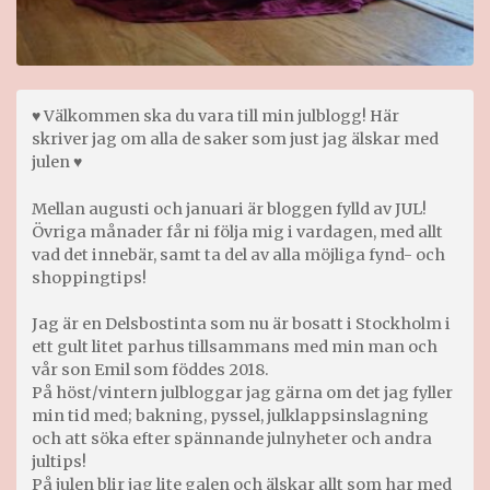
♥ Välkommen ska du vara till min julblogg! Här
skriver jag om alla de saker som just jag älskar med
julen ♥
Mellan augusti och januari är bloggen fylld av JUL!
Övriga månader får ni följa mig i vardagen, med allt
vad det innebär, samt ta del av alla möjliga fynd- och
shoppingtips!
Jag är en Delsbostinta som nu är bosatt i Stockholm i
ett gult litet parhus tillsammans med min man och
vår son Emil som föddes 2018.
På höst/vintern julbloggar jag gärna om det jag fyller
min tid med; bakning, pyssel, julklappsinslagning
och att söka efter spännande julnyheter och andra
jultips!
På julen blir jag lite galen och älskar allt som har med